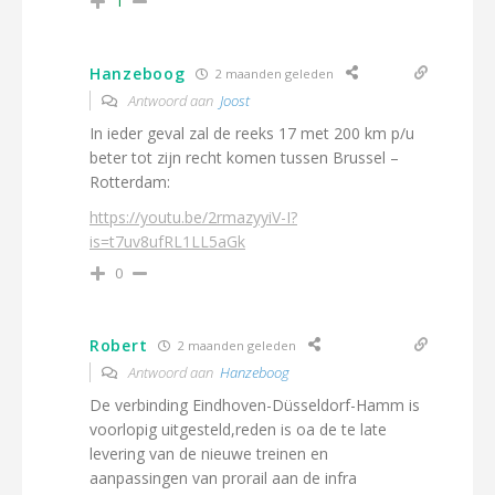
1
Hanzeboog
2 maanden geleden
Antwoord aan
Joost
In ieder geval zal de reeks 17 met 200 km p/u
beter tot zijn recht komen tussen Brussel –
Rotterdam:
https://youtu.be/2rmazyyiV-I?
is=t7uv8ufRL1LL5aGk
0
Robert
2 maanden geleden
Antwoord aan
Hanzeboog
De verbinding Eindhoven-Düsseldorf-Hamm is
voorlopig uitgesteld,reden is oa de te late
levering van de nieuwe treinen en
aanpassingen van prorail aan de infra