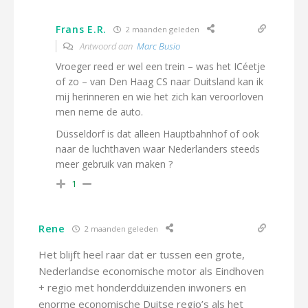
Frans E.R.
2 maanden geleden
Antwoord aan
Marc Busio
Vroeger reed er wel een trein – was het ICéetje
of zo – van Den Haag CS naar Duitsland kan ik
mij herinneren en wie het zich kan veroorloven
men neme de auto.
Düsseldorf is dat alleen Hauptbahnhof of ook
naar de luchthaven waar Nederlanders steeds
meer gebruik van maken ?
1
Rene
2 maanden geleden
Het blijft heel raar dat er tussen een grote,
Nederlandse economische motor als Eindhoven
+ regio met honderdduizenden inwoners en
enorme economische Duitse regio’s als het