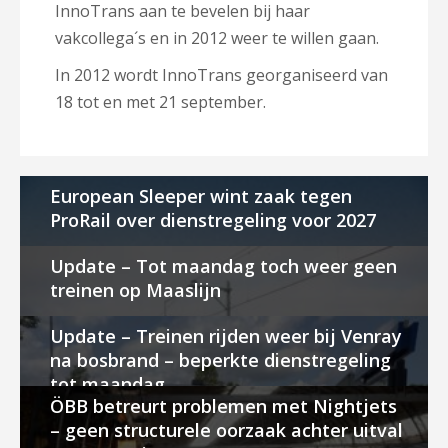
InnoTrans aan te bevelen bij haar
vakcollega´s en in 2012 weer te willen gaan.
In 2012 wordt InnoTrans georganiseerd van
18 tot en met 21 september.
European Sleeper wint zaak tegen
ProRail over dienstregeling voor 2027
Update – Tot maandag toch weer geen
treinen op Maaslijn
Update – Treinen rijden weer bij Venray
na bosbrand – beperkte dienstregeling
tot maandag
ÖBB betreurt problemen met Nightjets
– geen structurele oorzaak achter uitval