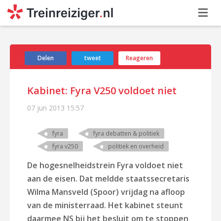
Delen
tweet
Reageren
Kabinet: Fyra V250 voldoet niet
07 jun 2013
15:57
fyra
fyra debatten & politiek
fyra v250
politiek en overheid
De hogesnelheidstrein Fyra voldoet niet
aan de eisen. Dat meldde staatssecretaris
Wilma Mansveld (Spoor) vrijdag na afloop
van de ministerraad. Het kabinet steunt
daarmee NS bij het besluit om te stoppen