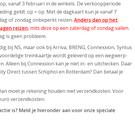
oop, vanaf 3 februari in de winkels. De verkoopperiode
ieding geldt: op = op. Met de dagkaart kun je vanaf 7
rdag of zondag onbeperkt reizen.
Anders dan op het
dagen reizen
, mits deze op een zaterdag of zondag vallen.
ag is geen probleem.
ldig bij NS, maar ook bij
Arriva, BRENG, Connexxion, Syntus
t voordelige treinkaartje wordt geleverd op een wegwerp-
en. Alleen bij Connexxion kan je niet in- en uitchecken. Daar
city Direct tussen Schiphol en Rotterdam? Dan betaal je
Dan moet je rekening houden met verzendkosten. Voor
 euro verzendkosten.
ctie is? Meld je hieronder aan voor onze speciale