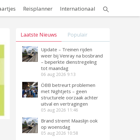
aartjes
Reisplanner
Internationaal
Laatste Nieuws
Populair
Update – Treinen rijden
weer bij Venray na bosbrand
– beperkte dienstregeling
tot maandag
06 aug 2026
9:13
ÖBB betreurt problemen
met Nightjets – geen
structurele oorzaak achter
uitval en vertragingen
05 aug 2026
11:46
Brand stremt Maaslijn ook
op woensdag
05 aug 2026
10:58