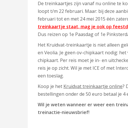
De treinkaartjes zijn vanaf nu online te k
loopt t/m 22 februari. Maar: bij deze aanb
februari tot en met 24 mei 2015 één zate
treinkaartje staat, mag je ook op feest
Dus reizen op 1e Paasdag of 1e Pinksterd
Het Kruidvat-treinkaartje is niet alleen ge
en Veolia. Je geen ov-chipkaart nodig: he
chipkaart. Per reis moet je in- en uitcheck
reis je op zicht.
Wil je met ICE of met Inter
een toeslag.
Koop je het
Kruidvat treinkaartje online
? 
bestellingen onder de 50 euro betaal je 4
Wil je weten wanneer er weer een treina
treinactie-nieuwsbrief!