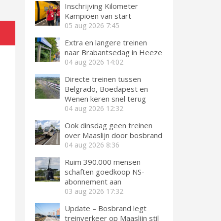
Inschrijving Kilometer
Kampioen van start
05 aug 2026
7:45
Extra en langere treinen
naar Brabantsedag in Heeze
04 aug 2026
14:02
Directe treinen tussen
Belgrado, Boedapest en
Wenen keren snel terug
04 aug 2026
12:32
Ook dinsdag geen treinen
over Maaslijn door bosbrand
04 aug 2026
8:36
Ruim 390.000 mensen
schaften goedkoop NS-
abonnement aan
03 aug 2026
17:32
Update – Bosbrand legt
treinverkeer op Maaslijn stil