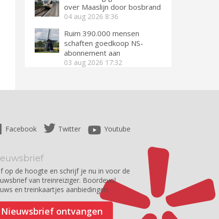
over Maaslijn door bosbrand
04 aug 2026
8:36
Ruim 390.000 mensen
schaften goedkoop NS-
abonnement aan
03 aug 2026
17:32
Facebook
Twitter
Youtube
ieuwsbrief
jf op de hoogte en schrijf je nu in voor de
euwsbrief van treinreiziger. Boordevol
euws en treinkaartjes aanbiedingen.
Nieuwsbrief ontvangen