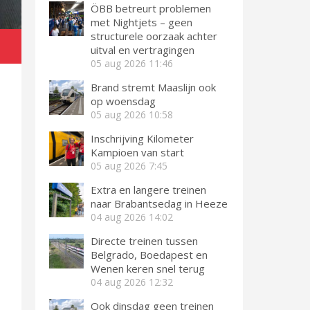
ÖBB betreurt problemen
met Nightjets – geen
structurele oorzaak achter
uitval en vertragingen
05 aug 2026
11:46
Brand stremt Maaslijn ook
op woensdag
05 aug 2026
10:58
Inschrijving Kilometer
Kampioen van start
05 aug 2026
7:45
Extra en langere treinen
naar Brabantsedag in Heeze
04 aug 2026
14:02
Directe treinen tussen
Belgrado, Boedapest en
Wenen keren snel terug
04 aug 2026
12:32
Ook dinsdag geen treinen