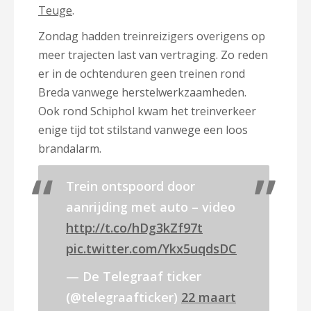
Teuge
.
Zondag hadden treinreizigers overigens op
meer trajecten last van vertraging. Zo reden
er in de ochtenduren geen treinen rond
Breda vanwege herstelwerkzaamheden.
Ook rond Schiphol kwam het treinverkeer
enige tijd tot stilstand vanwege een loos
brandalarm.
Trein ontspoord door
aanrijding met auto – video
http://t.co/hDg3kZf97t
pic.twitter.com/Ykx5uqdsDC
— De Telegraaf ticker
(@telegraafticker)
22 maart