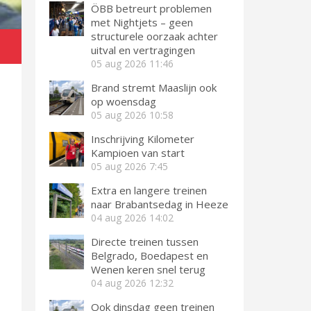
ÖBB betreurt problemen
met Nightjets – geen
structurele oorzaak achter
uitval en vertragingen
05 aug 2026
11:46
Brand stremt Maaslijn ook
op woensdag
05 aug 2026
10:58
Inschrijving Kilometer
Kampioen van start
05 aug 2026
7:45
Extra en langere treinen
naar Brabantsedag in Heeze
04 aug 2026
14:02
Directe treinen tussen
Belgrado, Boedapest en
Wenen keren snel terug
04 aug 2026
12:32
Ook dinsdag geen treinen