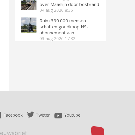
over Maaslijn door bosbrand
04 aug 2026
8:36
Ruim 390.000 mensen
schaften goedkoop NS-
abonnement aan
03 aug 2026
17:32
Facebook
Twitter
Youtube
ieuwsbrief