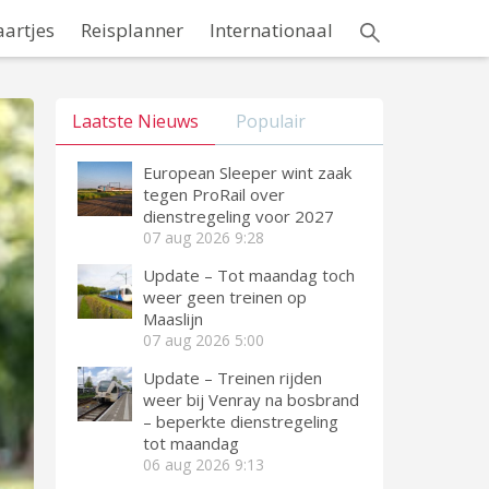
aartjes
Reisplanner
Internationaal
Laatste Nieuws
Populair
European Sleeper wint zaak
tegen ProRail over
dienstregeling voor 2027
07 aug 2026
9:28
Update – Tot maandag toch
weer geen treinen op
Maaslijn
07 aug 2026
5:00
Update – Treinen rijden
weer bij Venray na bosbrand
– beperkte dienstregeling
tot maandag
06 aug 2026
9:13