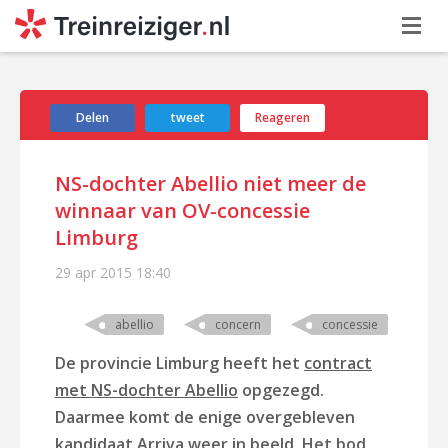
Delen
tweet
Reageren
NS-dochter Abellio niet meer de
winnaar van OV-concessie
Limburg
29 apr 2015
18:40
abellio
concern
concessie
De provincie Limburg heeft het
contract
met NS-dochter Abellio
opgezegd.
Daarmee komt de enige overgebleven
kandidaat Arriva weer in beeld. Het bod