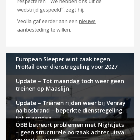
respecteren. ´´We hebben ons uit de
wedstrijd gespeeld´´, zegt hij.
Veolia gaf eerder aan een
nieuwe
aanbesteding te willen
.
European Sleeper wint zaak tegen
ProRail over dienstregeling voor 2027
Update – Tot maandag toch weer geen
treinen op Maaslijn
Update – Treinen rijden weer bij Venray
na bosbrand – beperkte dienstregeling
tot maandag
ÖBB betreurt problemen met Nightjets
– geen structurele oorzaak achter uitval
en vertragingen