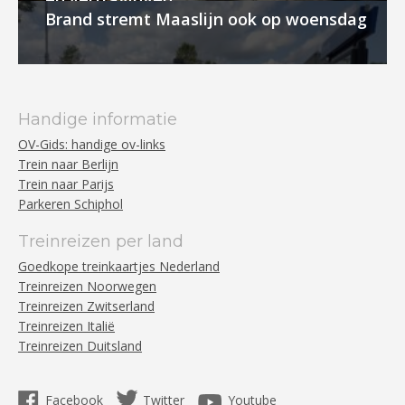
Brand stremt Maaslijn ook op woensdag
Handige informatie
OV-Gids: handige ov-links
Trein naar Berlijn
Trein naar Parijs
Parkeren Schiphol
Treinreizen per land
Goedkope treinkaartjes Nederland
Treinreizen Noorwegen
Treinreizen Zwitserland
Treinreizen Italië
Treinreizen Duitsland
Facebook
Twitter
Youtube