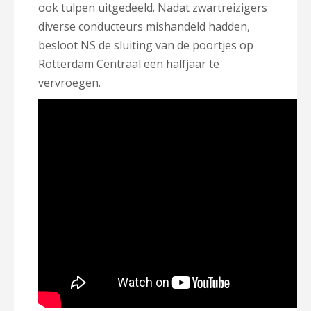
ook tulpen uitgedeeld. Nadat zwartreizigers
diverse conducteurs mishandeld hadden,
besloot NS de sluiting van de poortjes op
Rotterdam Centraal een halfjaar te
vervroegen.