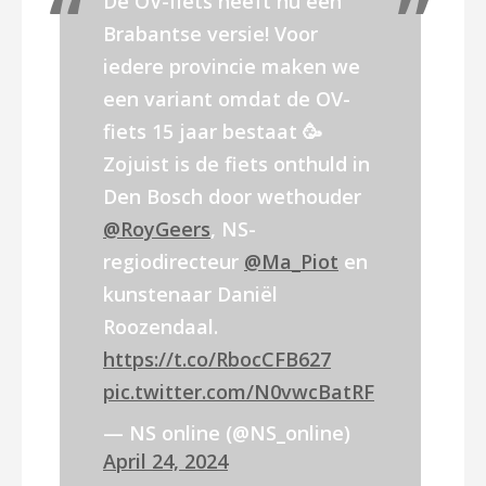
De OV-fiets heeft nu een
Brabantse versie! Voor
iedere provincie maken we
een variant omdat de OV-
fiets 15 jaar bestaat 🥳
Zojuist is de fiets onthuld in
Den Bosch door wethouder
@RoyGeers
, NS-
regiodirecteur
@Ma_Piot
en
kunstenaar Daniël
Roozendaal.
https://t.co/RbocCFB627
pic.twitter.com/N0vwcBatRF
— NS online (@NS_online)
April 24, 2024