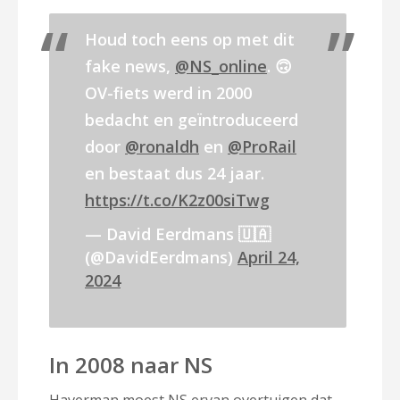
Houd toch eens op met dit
fake news,
@NS_online
. 🙃
OV-fiets werd in 2000
bedacht en geïntroduceerd
door
@ronaldh
en
@ProRail
en bestaat dus 24 jaar.
https://t.co/K2z00siTwg
— David Eerdmans 🇺🇦
(@DavidEerdmans)
April 24,
2024
In 2008 naar NS