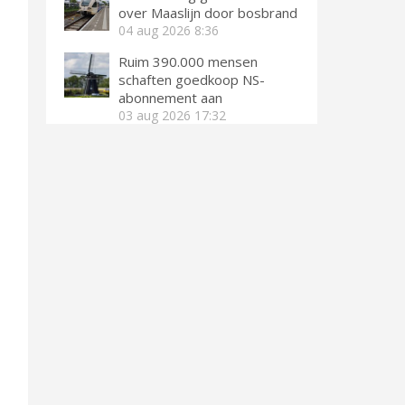
over Maaslijn door bosbrand
04 aug 2026
8:36
Ruim 390.000 mensen
schaften goedkoop NS-
abonnement aan
03 aug 2026
17:32