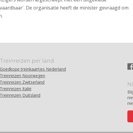
vaardbaar´. De organisatie heeft de minister gevraagd om
n.
Treinreizen per land
Goedkope treinkaartjes Nederland
Treinreizen Noorwegen
Treinreizen Zwitserland
N
Treinreizen Italië
Bli
Treinreizen Duitsland
ni
ni