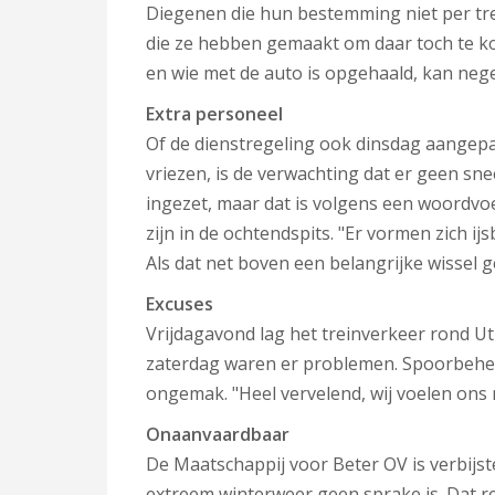
Diegenen die hun bestemming niet per tr
die ze hebben gemaakt om daar toch te 
en wie met de auto is opgehaald, kan nege
Extra personeel
Of de dienstregeling ook dinsdag aangepast 
vriezen, is de verwachting dat er geen s
ingezet, maar dat is volgens een woordvo
zijn in de ochtendspits. "Er vormen zich i
Als dat net boven een belangrijke wissel g
Excuses
Vrijdagavond lag het treinverkeer rond U
zaterdag waren er problemen. Spoorbeh
ongemak. "Heel vervelend, wij voelen ons 
Onaanvaardbaar
De Maatschappij voor Beter OV is verbijster
extreem winterweer geen sprake is. Dat r