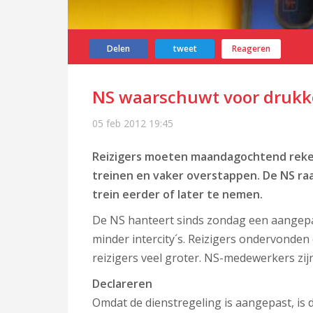
Delen
tweet
Reageren
NS waarschuwt voor drukke
05 feb 2012
19:45
Reizigers moeten maandagochtend reken
treinen en vaker overstappen. De NS raad
trein eerder of later te nemen.
De NS hanteert sinds zondag een aangepast
minder intercity´s. Reizigers ondervonden
reizigers veel groter. NS-medewerkers zij
Declareren
Omdat de dienstregeling is aangepast, is 