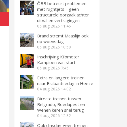
ÖBB betreurt problemen
met Nightjets – geen
structurele oorzaak achter
uitval en vertragingen
05 aug 2026
11:46
Brand stremt Maaslijn ook
op woensdag
05 aug 2026
10:58
Inschrijving Kilometer
Kampioen van start
05 aug 2026
7:45
Extra en langere treinen
naar Brabantsedag in Heeze
04 aug 2026
14:02
Directe treinen tussen
Belgrado, Boedapest en
Wenen keren snel terug
04 aug 2026
12:32
Ook dinsdag geen treinen