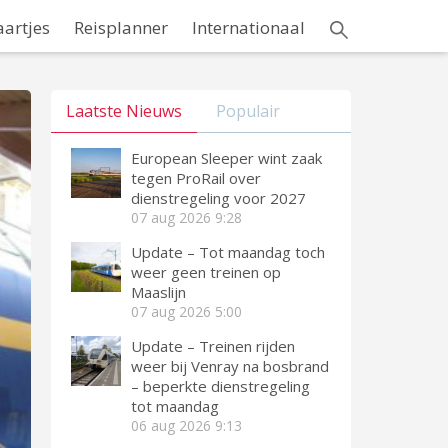
aartjes
Reisplanner
Internationaal
Laatste Nieuws
Populair
European Sleeper wint zaak
tegen ProRail over
dienstregeling voor 2027
07 aug 2026
9:28
Update – Tot maandag toch
weer geen treinen op
Maaslijn
07 aug 2026
5:00
Update – Treinen rijden
weer bij Venray na bosbrand
– beperkte dienstregeling
tot maandag
06 aug 2026
9:13