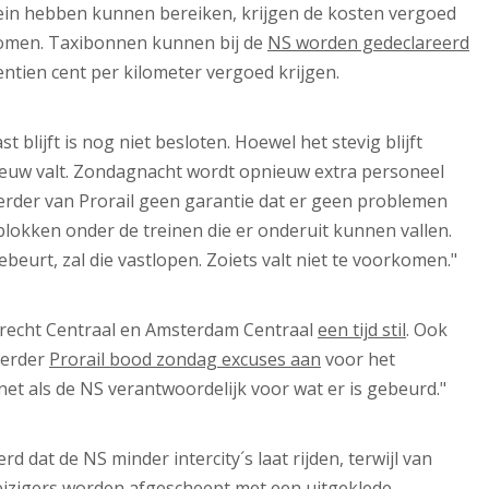
ein hebben kunnen bereiken, krijgen de kosten vergoed
komen. Taxibonnen kunnen bij de
NS worden gedeclareerd
ntien cent per kilometer vergoed krijgen.
blijft is nog niet besloten. Hoewel het stevig blijft
neeuw valt. Zondagnacht wordt opnieuw extra personeel
erder van Prorail geen garantie dat er geen problemen
jsblokken onder de treinen die er onderuit kunnen vallen.
ebeurt, zal die vastlopen. Zoiets valt niet te voorkomen."
trecht Centraal en Amsterdam Centraal
een tijd stil
. Ook
eerder
Prorail bood zondag excuses aan
voor het
net als de NS verantwoordelijk voor wat er is gebeurd."
d dat de NS minder intercity´s laat rijden, terwijl van
eizigers worden afgescheept met een uitgeklede