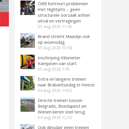
ÖBB betreurt problemen
met Nightjets – geen
structurele oorzaak achter
S
uitval en vertragingen
05 aug 2026
11:46
Brand stremt Maaslijn ook
op woensdag
05 aug 2026
10:58
Inschrijving Kilometer
Kampioen van start
05 aug 2026
7:45
Extra en langere treinen
naar Brabantsedag in Heeze
04 aug 2026
14:02
Directe treinen tussen
Belgrado, Boedapest en
Wenen keren snel terug
04 aug 2026
12:32
Ook dinsdag geen treinen