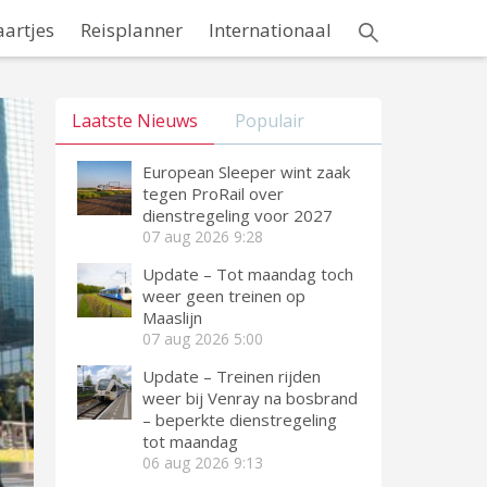
aartjes
Reisplanner
Internationaal
Laatste Nieuws
Populair
European Sleeper wint zaak
tegen ProRail over
dienstregeling voor 2027
07 aug 2026
9:28
Update – Tot maandag toch
weer geen treinen op
Maaslijn
07 aug 2026
5:00
Update – Treinen rijden
weer bij Venray na bosbrand
– beperkte dienstregeling
tot maandag
06 aug 2026
9:13