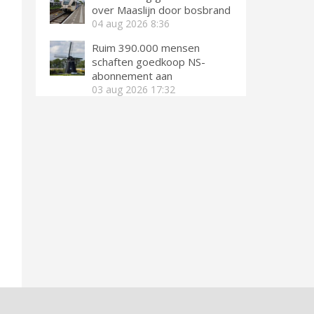
over Maaslijn door bosbrand
04 aug 2026
8:36
Ruim 390.000 mensen
schaften goedkoop NS-
abonnement aan
03 aug 2026
17:32