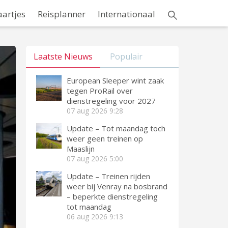
aartjes
Reisplanner
Internationaal
Laatste Nieuws
Populair
European Sleeper wint zaak
tegen ProRail over
dienstregeling voor 2027
07 aug 2026
9:28
Update – Tot maandag toch
weer geen treinen op
Maaslijn
07 aug 2026
5:00
Update – Treinen rijden
weer bij Venray na bosbrand
– beperkte dienstregeling
tot maandag
06 aug 2026
9:13