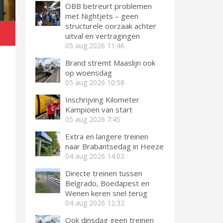
ÖBB betreurt problemen
met Nightjets – geen
structurele oorzaak achter
uitval en vertragingen
05 aug 2026
11:46
Brand stremt Maaslijn ook
op woensdag
05 aug 2026
10:58
Inschrijving Kilometer
Kampioen van start
05 aug 2026
7:45
Extra en langere treinen
naar Brabantsedag in Heeze
04 aug 2026
14:02
Directe treinen tussen
Belgrado, Boedapest en
Wenen keren snel terug
04 aug 2026
12:32
Ook dinsdag geen treinen