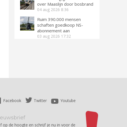
over Maaslijn door bosbrand
04 aug 2026
8:36
Ruim 390.000 mensen
schaften goedkoop NS-
abonnement aan
03 aug 2026
17:32
Facebook
Twitter
Youtube
ieuwsbrief
jf op de hoogte en schrijf je nu in voor de