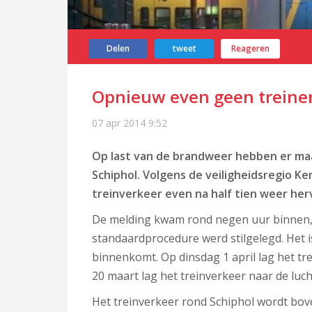
Delen
tweet
Reageren
Opnieuw even geen treine
07 apr 2014
9:52
Op last van de brandweer hebben er ma
Schiphol. Volgens de veiligheidsregio K
treinverkeer even na half tien weer her
De melding kwam rond negen uur binnen,
standaardprocedure werd stilgelegd. Het i
binnenkomt. Op dinsdag 1 april lag het tr
20 maart lag het treinverkeer naar de lu
Het treinverkeer rond Schiphol wordt bov