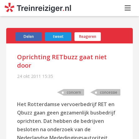
Delen
tweet
Reageren
Oprichting RETbuzz gaat niet
door
24 okt 2011
15:35
concern
concessie
Het Rotterdamse vervoerbedrijf RET en
Qbuzz gaan geen gezamenlijk busbedrijf
oprichten. Dat hebben de bedrijven
besloten na onderzoek van de
Nederlandse Mededingingsautoriteit