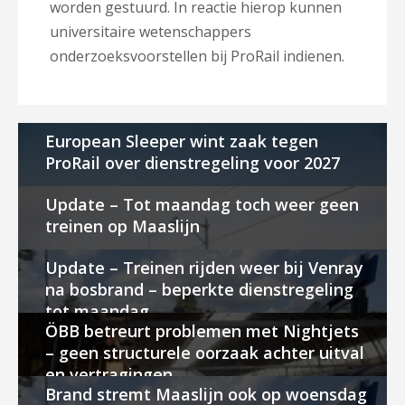
worden gestuurd. In reactie hierop kunnen
universitaire wetenschappers
onderzoeksvoorstellen bij ProRail indienen.
European Sleeper wint zaak tegen
ProRail over dienstregeling voor 2027
Update – Tot maandag toch weer geen
treinen op Maaslijn
Update – Treinen rijden weer bij Venray
na bosbrand – beperkte dienstregeling
tot maandag
ÖBB betreurt problemen met Nightjets
– geen structurele oorzaak achter uitval
en vertragingen
Brand stremt Maaslijn ook op woensdag