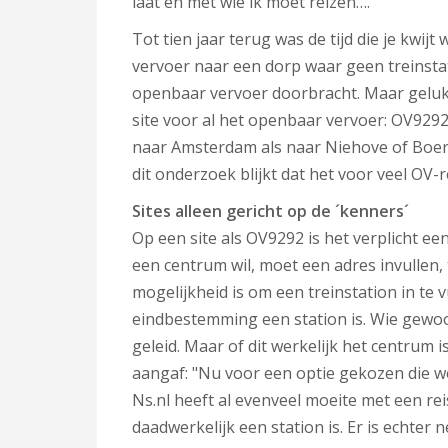
laat en met wie ik moet reizen…."
Tot tien jaar terug was de tijd die je kwi
vervoer naar een dorp waar geen treinstatio
openbaar vervoer doorbracht. Maar geluk
site voor al het openbaar vervoer: OV9292
naar Amsterdam als naar Niehove of Boere
dit onderzoek blijkt dat het voor veel OV-re
Sites alleen gericht op de ´kenners´
Op een site als OV9292 is het verplicht een
een centrum wil, moet een adres invullen,
mogelijkheid is om een treinstation in te v
eindbestemming een station is. Wie gewoon 
geleid. Maar of dit werkelijk het centrum i
aangaf: "Nu voor een optie gekozen die wel
Ns.nl heeft al evenveel moeite met een re
daadwerkelijk een station is. Er is echter