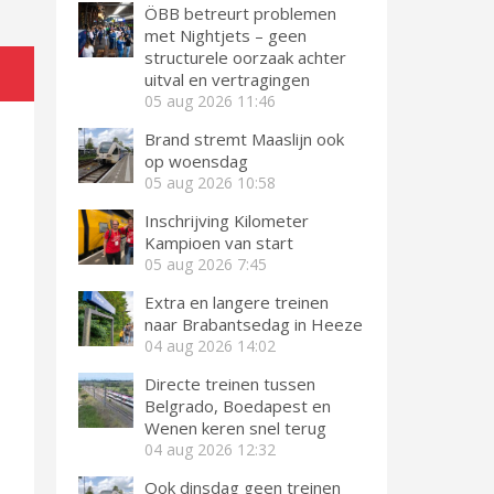
ÖBB betreurt problemen
met Nightjets – geen
structurele oorzaak achter
uitval en vertragingen
05 aug 2026
11:46
Brand stremt Maaslijn ook
op woensdag
05 aug 2026
10:58
Inschrijving Kilometer
Kampioen van start
05 aug 2026
7:45
Extra en langere treinen
naar Brabantsedag in Heeze
04 aug 2026
14:02
Directe treinen tussen
Belgrado, Boedapest en
Wenen keren snel terug
04 aug 2026
12:32
Ook dinsdag geen treinen