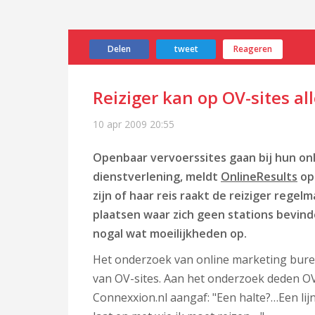
Delen
tweet
Reageren
Reiziger kan op OV-sites 
10 apr 2009
20:55
Openbaar vervoerssites gaan bij hun onl
dienstverlening, meldt
OnlineResults
op 
zijn of haar reis raakt de reiziger regel
plaatsen waar zich geen stations bevind
nogal wat moeilijkheden op.
Het onderzoek van online marketing bureau
van OV-sites. Aan het onderzoek deden OV
Connexxion.nl aangaf: "Een halte?…Een lijn