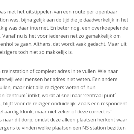
jt was met het uitstippelen van een route per openbaar
n was, bijna gelijk aan de tijd die je daadwerkelijk in het
kig was daar internet. En beter nog, een overkoepelende
. Vanaf nu is het voor iedereen net zo gemakkelijk om
nhol te gaan. Althans, dat wordt vaak gedacht. Maar uit
izigers toch niet zo makkelijk is.
 treinstation of compleet adres in te vullen. Wie naar
 terwijl veel mensen het adres niet weten. Een andere
ullen, maar niet alle reizigers weten of hun
‘centrum´ intikt, wordt al snel naar ‘centraal punt´
s, blijft voor de reiziger onduidelijk. Zoals een respondent
 aardig klonk, maar niet zeker of deze correct is".
is naar dit dorp, omdat deze alleen plaatsen herkent waar
 nergens te vinden welke plaatsen een NS station bezitten.