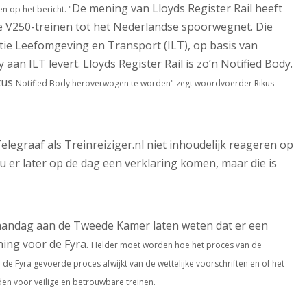
De mening van Lloyds Register Rail heeft
en op het bericht.
"
e V250-treinen tot het Nederlandse spoorwegnet. Die
tie Leefomgeving en Transport (ILT), op basis van
an ILT levert. Lloyds Register Rail is zo’n Notified Body.
atus
Notified Body heroverwogen te worden" zegt woordvoerder Rikus
legraaf als Treinreiziger.nl niet inhoudelijk reageren op
 er later op de dag een verklaring komen, maar die is
aandag aan de Tweede Kamer laten weten dat er een
ing voor de Fyra.
Helder moet worden hoe het proces van de
j de Fyra gevoerde proces afwijkt van de wettelijke voorschriften en of het
en voor veilige en betrouwbare treinen.