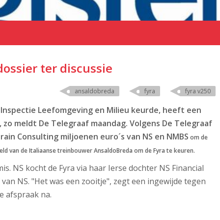
dossier ter discussie
ansaldobreda
fyra
fyra v250
e Inspectie Leefomgeving en Milieu keurde, heeft een
a, zo meldt De Telegraaf maandag. Volgens De Telegraaf
rain Consulting miljoenen euro´s van NS en NMBS
om de
 geld van de Italiaanse treinbouwer AnsaldoBreda om de Fyra te keuren.
mis. NS kocht de Fyra via haar Ierse dochter NS Financial
 van NS. "Het was een zooitje", zegt een ingewijde tegen
e afspraak na.