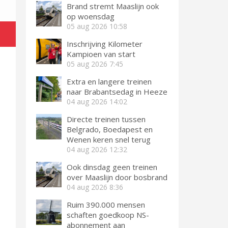
Brand stremt Maaslijn ook
op woensdag
05 aug 2026
10:58
Inschrijving Kilometer
Kampioen van start
05 aug 2026
7:45
Extra en langere treinen
naar Brabantsedag in Heeze
04 aug 2026
14:02
Directe treinen tussen
Belgrado, Boedapest en
Wenen keren snel terug
04 aug 2026
12:32
Ook dinsdag geen treinen
over Maaslijn door bosbrand
04 aug 2026
8:36
Ruim 390.000 mensen
schaften goedkoop NS-
abonnement aan