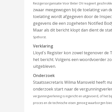
Reizigersorganisatie Voor Beter OV reageert geschrokk
zwaar meegewogen bij de toelating van d
toelating wordt afgegeven door de Inspec
gegevens die een zogeheten Notified Body a
Maar als dit bericht klopt dan dient de st
Spithorst.
Verklaring
Lloyd´s Register kon zowel tegenover de Te
het bericht. Volgens een woordvoerder zou
uitgebleven.
Onderzoek
Staatssecretaris Wilma Mansveld heeft m
onderzoek start naar de vergunningverlen
vergunningverlening is ingericht en uitgevoerd, of het bi
proces en de technische eisen genoeg waarborgen bied