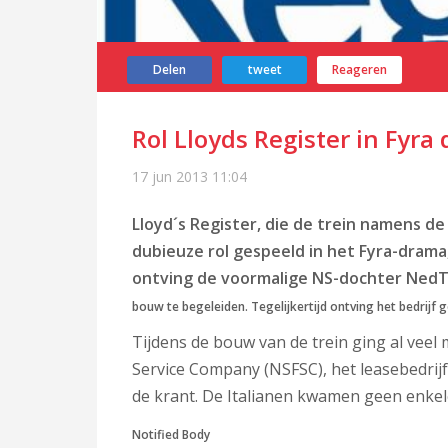
Delen
tweet
Reageren
Rol Lloyds Register in Fyra 
17 jun 2013
11:04
Lloyd´s Register, die de trein namens d
dubieuze rol gespeeld in het Fyra-dram
ontving de voormalige NS-dochter NedT
bouw te begeleiden. Tegelijkertijd ontving het bedrijf
Tijdens de bouw van de trein ging al veel 
Service Company (NSFSC), het leasebedrijf
de krant. De Italianen kwamen geen enkel
Notified Body