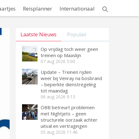
aartjes
Reisplanner
Internationaal
Laatste Nieuws
Populair
Op vrijdag toch weer geen
treinen op Maaslijn
07 aug 2026
5:00
Update – Treinen rijden
weer bij Venray na bosbrand
– beperkte dienstregeling
tot maandag
06 aug 2026
9:13
ÖBB betreurt problemen
met Nightjets – geen
structurele oorzaak achter
uitval en vertragingen
05 aug 2026
11:46