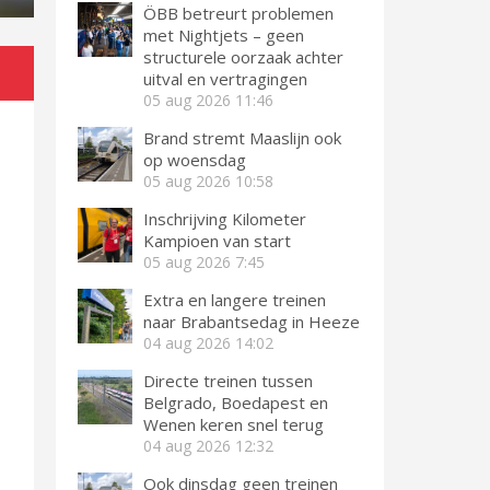
ÖBB betreurt problemen
met Nightjets – geen
structurele oorzaak achter
uitval en vertragingen
05 aug 2026
11:46
Brand stremt Maaslijn ook
op woensdag
05 aug 2026
10:58
Inschrijving Kilometer
Kampioen van start
05 aug 2026
7:45
Extra en langere treinen
naar Brabantsedag in Heeze
04 aug 2026
14:02
Directe treinen tussen
Belgrado, Boedapest en
Wenen keren snel terug
04 aug 2026
12:32
Ook dinsdag geen treinen