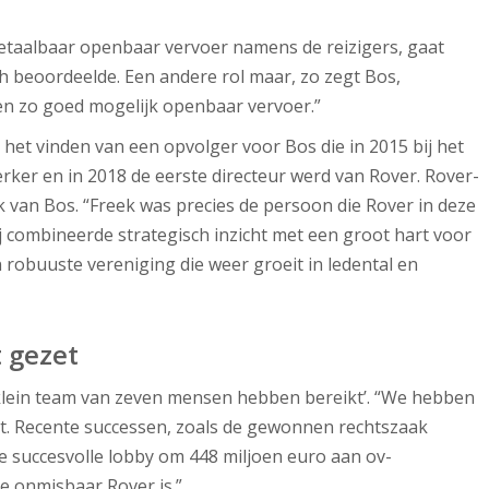
betaalbaar openbaar vervoer namens de reizigers, gaat
sch beoordeelde. Een andere rol maar, zo zegt Bos,
en zo goed mogelijk openbaar vervoer.”
het vinden van een opvolger voor Bos die in 2015 bij het
ker en in 2018 de eerste directeur werd van Rover. Rover-
ek van Bos. “Freek was precies de persoon die Rover in deze
Hij combineerde strategisch inzicht met een groot hart voor
en robuuste vereniging die weer groeit in ledental en
 gezet
n klein team van zeven mensen hebben bereikt’. “We hebben
et. Recente successen, zoals de gewonnen rechtszaak
e succesvolle lobby om 448 miljoen euro aan ov-
e onmisbaar Rover is.”