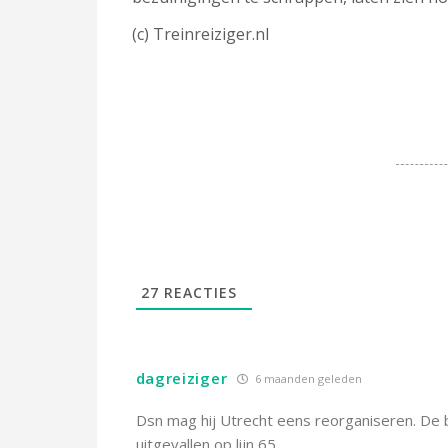
(c) Treinreiziger.nl
27
REACTIES
dagreiziger
6 maanden geleden
Dsn mag hij Utrecht eens reorganiseren. De 
uitgevallen op lijn 65.