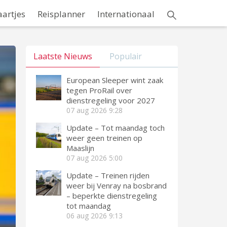
aartjes
Reisplanner
Internationaal
Laatste Nieuws
Populair
European Sleeper wint zaak
tegen ProRail over
dienstregeling voor 2027
07 aug 2026
9:28
Update – Tot maandag toch
weer geen treinen op
Maaslijn
07 aug 2026
5:00
Update – Treinen rijden
weer bij Venray na bosbrand
– beperkte dienstregeling
tot maandag
06 aug 2026
9:13