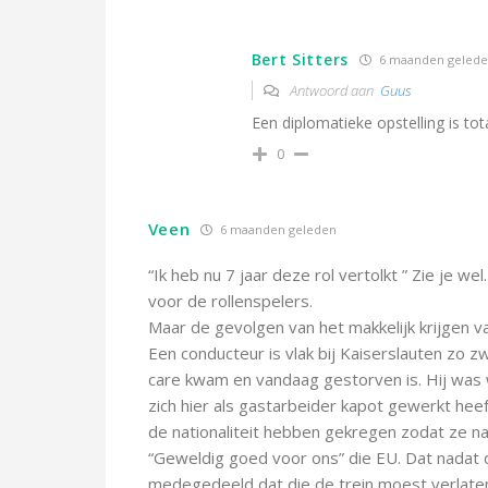
Bert Sitters
6 maanden geled
Antwoord aan
Guus
Een diplomatieke opstelling is tot
0
Veen
6 maanden geleden
“
Ik heb nu 7 jaar deze rol vertolkt ” Zie je we
voor de rollenspelers.
Maar de gevolgen van het makkelijk krijgen va
Een conducteur is vlak bij Kaiserslauten zo z
care kwam en vandaag gestorven is. Hij was w
zich hier als gastarbeider kapot gewerkt heef
de nationaliteit hebben gekregen zodat ze naa
“Geweldig goed voor ons” die EU. Dat nadat 
medegedeeld dat die de trein moest verlate