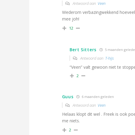
Antwoord aan
Veen
Wederom verbazingwekkend hoeveel on
mee joh!
12
Bert Sitters
5 maanden geled
Antwoord aan
T-hijs
“Veen” valt gewoon niet te stoppe
2
Guus
6 maanden geleden
Antwoord aan
Veen
Helaas klopt dit wel . Freek is ook p
me niets.
2