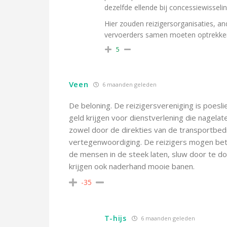
dezelfde ellende bij concessiewissel
Hier zouden reizigersorganisaties, 
vervoerders samen moeten optrekken
5
Veen
6 maanden geleden
De beloning. De reizigersvereniging is poesli
geld krijgen voor dienstverlening die nagelat
zowel door de direkties van de transportbedr
vertegenwoordiging. De reizigers mogen betal
de mensen in de steek laten, sluw door te doen
krijgen ook naderhand mooie banen.
-35
T-hijs
6 maanden geleden