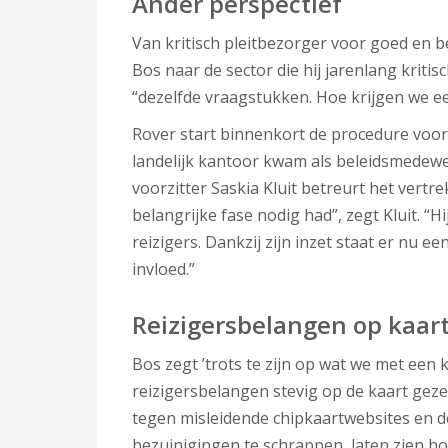
Ander perspectief
Van kritisch pleitbezorger voor goed en 
Bos naar de sector die hij jarenlang kriti
“dezelfde vraagstukken. Hoe krijgen we e
Rover start binnenkort de procedure voor 
landelijk kantoor kwam als beleidsmedewer
voorzitter Saskia Kluit betreurt het vertr
belangrijke fase nodig had”, zegt Kluit. “
reizigers. Dankzij zijn inzet staat er nu e
invloed.”
Reizigersbelangen op kaart
Bos zegt ’trots te zijn op wat we met ee
reizigersbelangen stevig op de kaart gez
tegen misleidende chipkaartwebsites en d
bezuinigingen te schrappen, laten zien ho