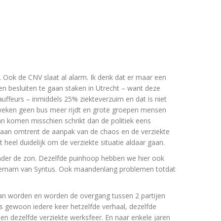
r. Ook de CNV slaat al alarm. Ik denk dat er maar een
en besluiten te gaan staken in Utrecht – want deze
ffeurs – inmiddels 25% ziekteverzuim en dat is niet
 weken geen bus meer rijdt en grote groepen mensen
kan komen misschien schrikt dan de politiek eens
 gaan omtrent de aanpak van de chaos en de verziekte
eel duidelijk om de verziekte situatie aldaar gaan.
onder de zon. Dezelfde puinhoop hebben we hier ook
overnam van Syntus. Ook maandenlang problemen totdat
an worden en worden de overgang tussen 2 partijen
s gewoon iedere keer hetzelfde verhaal, dezelfde
en dezelfde verziekte werksfeer. En naar enkele jaren