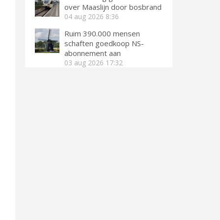
over Maaslijn door bosbrand
04 aug 2026
8:36
Ruim 390.000 mensen
schaften goedkoop NS-
abonnement aan
03 aug 2026
17:32