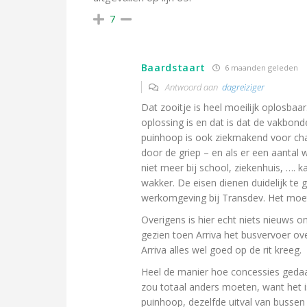
7
Baardstaart
6 maanden geleden
Antwoord aan
dagreiziger
Dat zooitje is heel moeilijk oplosbaa
oplossing is en dat is dat de vakbond
puinhoop is ook ziekmakend voor chau
door de griep – en als er een aantal
niet meer bij school, ziekenhuis, …. 
wakker. De eisen dienen duidelijk te
werkomgeving bij Transdev. Het moet h
Overigens is hier echt niets nieuws 
gezien toen Arriva het busvervoer 
Arriva alles wel goed op de rit kreeg.
Heel de manier hoe concessies geda
zou totaal anders moeten, want het i
puinhoop, dezelfde uitval van bussen 