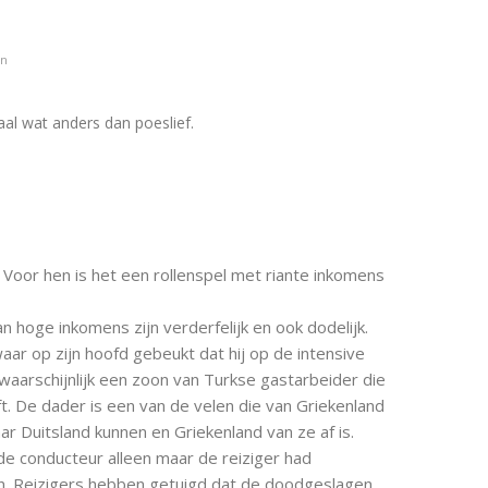
en
aal wat anders dan poeslief.
l. Voor hen is het een rollenspel met riante inkomens
n hoge inkomens zijn verderfelijk en ook dodelijk.
waar op zijn hoofd gebeukt dat hij op de intensive
aarschijnlijk een zoon van Turkse gastarbeider die
t. De dader is een van de velen die van Griekenland
r Duitsland kunnen en Griekenland van ze af is.
de conducteur alleen maar de reiziger had
n. Reizigers hebben getuigd dat de doodgeslagen