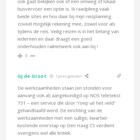
ook gaat bekijken ook of een omweg of lokaal
busvervoer een optie is. Ik raadpleeg vaak
beide sites en hou daar bij mijn reisplanning
zoveel mogelijk rekening mee, zowel voor als
tijdens de reis. Veilig reizen is in het belang van
iedereen en daar draagt een goed
onderhouden railnetwerk ook aan bij !
0
GJ de Groot
7 jaren geleden
De werkzaamheden staan (en stonden voor
aanvang ook al) aangekondigd op NOS teletekst
751 – een service die door “roep uit het veld”
gehandhaafd werd. De inrichting van de
werkzaamheden met een sullige, kwartier
kostende overstap op Den Haag CS verdient
overigens wel alle kritiek.