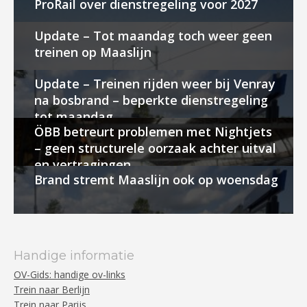
ProRail over dienstregeling voor 2027
Update – Tot maandag toch weer geen
treinen op Maaslijn
Update – Treinen rijden weer bij Venray
na bosbrand – beperkte dienstregeling
tot maandag
ÖBB betreurt problemen met Nightjets
– geen structurele oorzaak achter uitval
en vertragingen
Brand stremt Maaslijn ook op woensdag
Handige informatie
OV-Gids: handige ov-links
Trein naar Berlijn
Trein naar Parijs