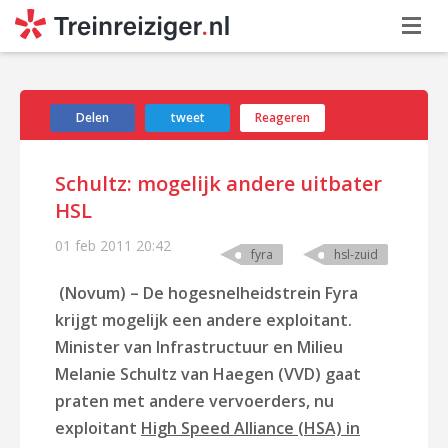
Delen
tweet
Reageren
Schultz: mogelijk andere uitbater
HSL
01 feb 2011
20:42
fyra
hsl-zuid
(Novum) – De hogesnelheidstrein Fyra
krijgt mogelijk een andere exploitant.
Minister van Infrastructuur en Milieu
Melanie Schultz van Haegen (VVD) gaat
praten met andere vervoerders, nu
exploitant
High Speed Alliance (HSA) in