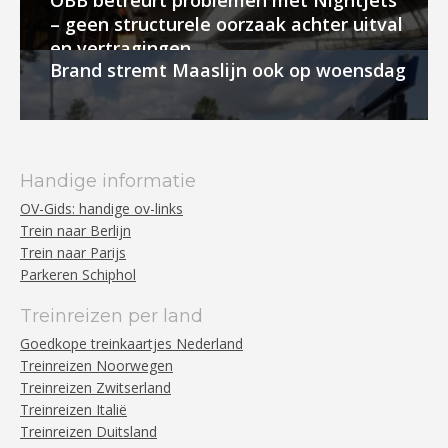
ÖBB betreurt problemen met Nightjets
– geen structurele oorzaak achter uitval
en vertragingen
Brand stremt Maaslijn ook op woensdag
Handige informatie
OV-Gids: handige ov-links
Trein naar Berlijn
Trein naar Parijs
Parkeren Schiphol
Treinreizen per land
Goedkope treinkaartjes Nederland
Treinreizen Noorwegen
Treinreizen Zwitserland
Treinreizen Italië
Treinreizen Duitsland