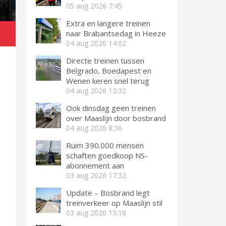
05 aug 2026
7:45
Extra en langere treinen
naar Brabantsedag in Heeze
04 aug 2026
14:02
Directe treinen tussen
Belgrado, Boedapest en
Wenen keren snel terug
04 aug 2026
12:32
Ook dinsdag geen treinen
over Maaslijn door bosbrand
04 aug 2026
8:36
Ruim 390.000 mensen
schaften goedkoop NS-
abonnement aan
03 aug 2026
17:32
Update – Bosbrand legt
treinverkeer op Maaslijn stil
03 aug 2026
15:18