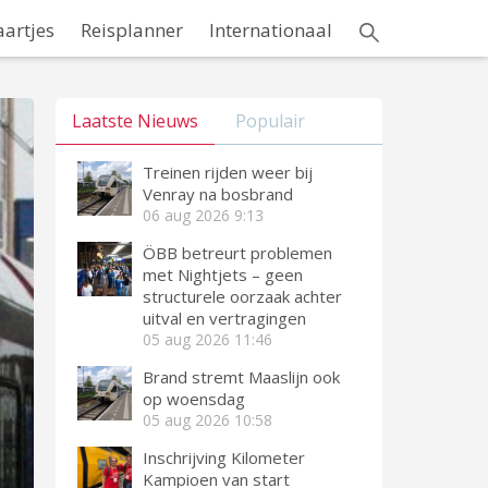
aartjes
Reisplanner
Internationaal
Laatste Nieuws
Populair
Treinen rijden weer bij
Venray na bosbrand
06 aug 2026
9:13
ÖBB betreurt problemen
met Nightjets – geen
structurele oorzaak achter
uitval en vertragingen
05 aug 2026
11:46
Brand stremt Maaslijn ook
op woensdag
05 aug 2026
10:58
Inschrijving Kilometer
Kampioen van start