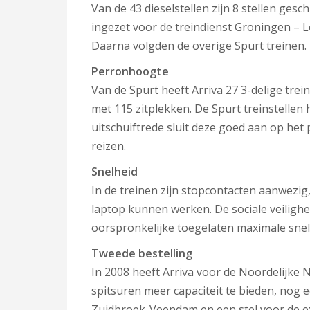
Van de 43 dieselstellen zijn 8 stellen ge
ingezet voor de treindienst Groningen – Le
Daarna volgden de overige Spurt treinen.
Perronhoogte
Van de Spurt heeft Arriva 27 3-delige trei
met 115 zitplekken. De Spurt treinstelle
uitschuiftrede sluit deze goed aan op he
reizen.
Snelheid
In de treinen zijn stopcontacten aanwezig
laptop kunnen werken. De sociale veilig
oorspronkelijke toegelaten maximale sne
Tweede bestelling
In 2008 heeft Arriva voor de Noordelijke Ne
spitsuren meer capaciteit te bieden, nog 
Zuidbroek-Veendam en een stel voor de ex