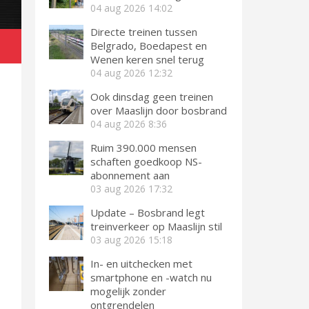
04 aug 2026
14:02
Directe treinen tussen
Belgrado, Boedapest en
Wenen keren snel terug
04 aug 2026
12:32
Ook dinsdag geen treinen
over Maaslijn door bosbrand
04 aug 2026
8:36
Ruim 390.000 mensen
schaften goedkoop NS-
abonnement aan
03 aug 2026
17:32
Update – Bosbrand legt
treinverkeer op Maaslijn stil
03 aug 2026
15:18
In- en uitchecken met
smartphone en -watch nu
mogelijk zonder
ontgrendelen