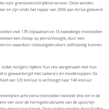
schikt voor grensoverschrijdend vervoer. Deze worden
er en zijn sinds het najaar van 2006 aan Arriva geleverd.
nstellen met 178 zitplaatsen en 16 tweedelige treinstellen
n hebben een instap op perronhoogte, door een
t perron waardoor rolstoelgebruikers zelfstandig kunnen
, zodat reizigers tijdens hun reis aangenaam met hun
heid is gewaarborgd met camera´s en noodknoppen. De
lheid van 120 km/uur is verhoogd naar 140 km/uur.
venlijnen acht extra treinstellen besteld: drie om in de
eens vier voor de heringebruikname van de spoorlijn
tra dienst naar Sneek. Deze stellen worden door Stadler