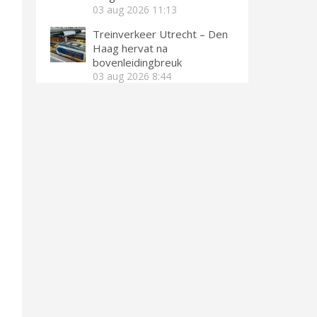
03 aug 2026
11:13
Treinverkeer Utrecht – Den
Haag hervat na
bovenleidingbreuk
03 aug 2026
8:44