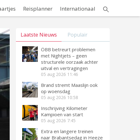
aartjes
Reisplanner
Internationaal
Laatste Nieuws
Populair
ÖBB betreurt problemen
met Nightjets – geen
structurele oorzaak achter
uitval en vertragingen
05 aug 2026
11:46
Brand stremt Maaslijn ook
op woensdag
05 aug 2026
10:58
Inschrijving Kilometer
Kampioen van start
05 aug 2026
7:45
Extra en langere treinen
naar Brabantsedag in Heeze