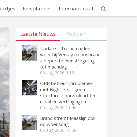
aartjes
Reisplanner
Internationaal
Laatste Nieuws
Populair
Update – Treinen rijden
weer bij Venray na bosbrand
– beperkte dienstregeling
tot maandag
06 aug 2026
9:13
ÖBB betreurt problemen
met Nightjets – geen
structurele oorzaak achter
uitval en vertragingen
05 aug 2026
11:46
Brand stremt Maaslijn ook
op woensdag
05 aug 2026
10:58