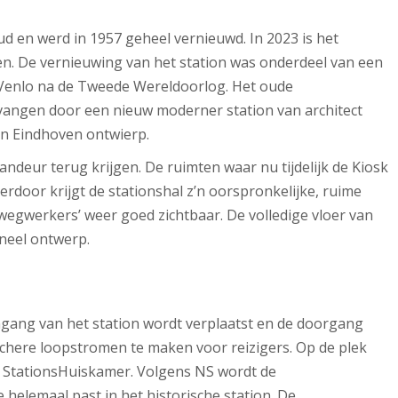
oud en werd in 1957 geheel vernieuwd. In 2023 is het
 De vernieuwing van het station was onderdeel van een
enlo na de Tweede Wereldoorlog. Het oude
vangen door een nieuw moderner station van architect
an Eindhoven ontwierp.
ndeur terug krijgen. De ruimten waar nu tijdelijk de Kiosk
erdoor krijgt de stationshal z’n oorspronkelijke, ruime
wegwerkers’ weer goed zichtbaar. De volledige vloer van
ineel ontwerp.
gang van het station wordt verplaatst en de doorgang
chere loopstromen te maken voor reizigers. Op de plek
n StationsHuiskamer. Volgens NS wordt de
helemaal past in het historische station. De