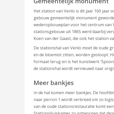
Gemeentelijk monument
Het station van Venlo is dit jaar 160 jaar 
gebouw gemeentelijk monument geworden.
wederopbouwplan voor het centrum van V
stationsgebouw uit 1865 werd daarbij ver
Koen van der Gaast, die ook het station v
De stationshal van Venlo moet de oude gra
en de bloemist zitten, worden gesloopt. Hi
formaat terug en is het kunstwerk ‘Spoor
de stationshal wordt vernieuwd naar orig
Meer bankjes
In de hal komen meer bankjes. De hoofdin
naar perron 1 wordt verbreed om zo logis
van de oude stationsrestauratie komt ee
StationsHuiskamer zo ontworpen dat deze 