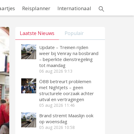
aartjes
Reisplanner
Internationaal
Laatste Nieuws
Populair
Update – Treinen rijden
weer bij Venray na bosbrand
– beperkte dienstregeling
tot maandag
06 aug 2026
9:13
ÖBB betreurt problemen
met Nightjets – geen
structurele oorzaak achter
uitval en vertragingen
05 aug 2026
11:46
Brand stremt Maaslijn ook
op woensdag
05 aug 2026
10:58