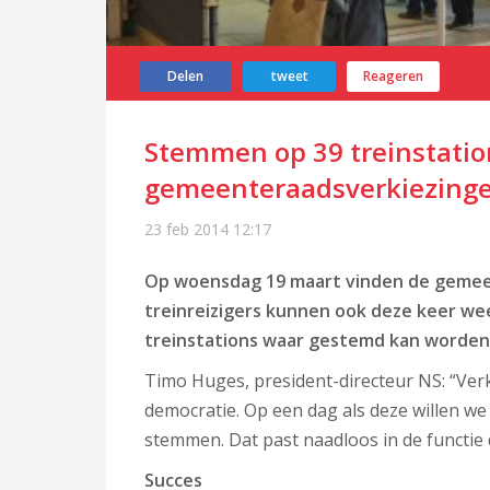
Delen
tweet
Reageren
Stemmen op 39 treinstatio
gemeenteraadsverkiezing
23 feb 2014
12:17
Op woensdag 19 maart vinden de gemeen
treinreizigers kunnen ook deze keer wee
treinstations waar gestemd kan worden i
Timo Huges, president-directeur NS: “Ver
democratie.
Op een dag als deze willen w
stemmen. Dat past naadloos in de functie 
Succes