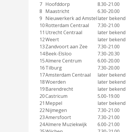
7
Hoofddorp
8.30-21.00
8
Maastricht
6.30-20.00
9
Nieuwerkerk ad Amstel
later bekend
10
Rotterdam Centraal
7.30-21.00
11
Utrecht Centraal
later bekend
12
Weert
later bekend
13
Zandvoort aan Zee
7.30-21.00
14
Beek-Elsloo
7.30-20.30
15
Almere Centrum
6.00-20.00
16
Tilburg
7.30-20.00
17
Amsterdam Centraal
later bekend
18
Woerden
later bekend
19
Barendrecht
later bekend
20
Castricum
5.00-19.00
21
Meppel
later bekend
22
Nijmegen
7.30-21.00
23
Amersfoort
7.30-21.00
24
Almere Muziekwijk
6.00-21.00
25
Wijchen
7.30-21.00