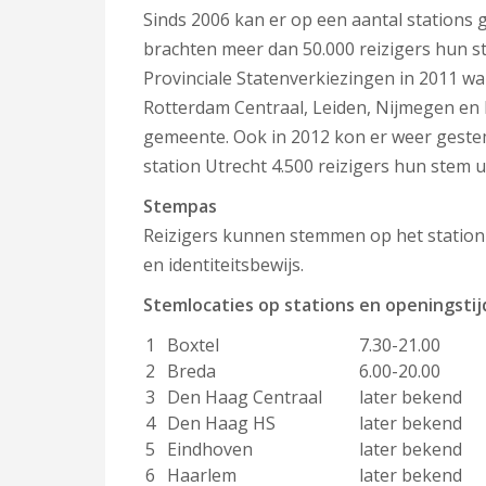
Sinds 2006 kan er op een aantal stations
brachten meer dan 50.000 reizigers hun stem
Provinciale Statenverkiezingen in 2011 w
Rotterdam Centraal, Leiden, Nijmegen en 
gemeente. Ook in 2012 kon er weer geste
station Utrecht 4.500 reizigers hun stem ui
Stempas
Reizigers kunnen stemmen op het station
en identiteitsbewijs.
Stemlocaties op stations en openingsti
1
Boxtel
7.30-21.00
2
Breda
6.00-20.00
3
Den Haag Centraal
later bekend
4
Den Haag HS
later bekend
5
Eindhoven
later bekend
6
Haarlem
later bekend