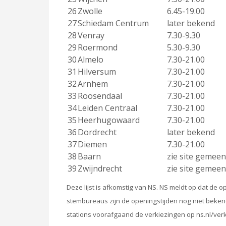
26
Zwolle
6.45-19.00
27
Schiedam Centrum
later bekend
28
Venray
7.30-9.30
29
Roermond
5.30-9.30
30
Almelo
7.30-21.00
31
Hilversum
7.30-21.00
32
Arnhem
7.30-21.00
33
Roosendaal
7.30-21.00
34
Leiden Centraal
7.30-21.00
35
Heerhugowaard
7.30-21.00
36
Dordrecht
later bekend
37
Diemen
7.30-21.00
38
Baarn
zie site gemeen
39
Zwijndrecht
zie site gemeen
Deze lijst is afkomstig van NS. NS meldt op dat de
stembureaus zijn de openingstijden nog niet beken
stations voorafgaand de verkiezingen op ns.nl/verki