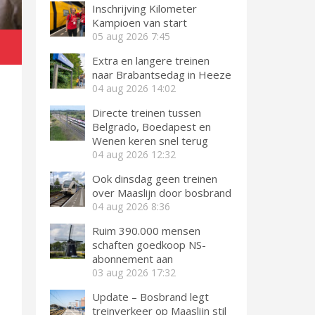
Inschrijving Kilometer
Kampioen van start
05 aug 2026
7:45
Extra en langere treinen
naar Brabantsedag in Heeze
04 aug 2026
14:02
Directe treinen tussen
Belgrado, Boedapest en
Wenen keren snel terug
04 aug 2026
12:32
Ook dinsdag geen treinen
over Maaslijn door bosbrand
04 aug 2026
8:36
Ruim 390.000 mensen
schaften goedkoop NS-
abonnement aan
03 aug 2026
17:32
Update – Bosbrand legt
treinverkeer op Maaslijn stil