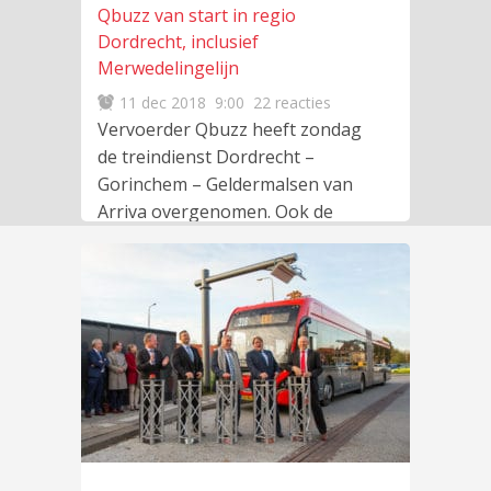
Qbuzz van start in regio
Dordrecht, inclusief
Merwedelingelijn
11 dec 2018
9:00
22 reacties
Vervoerder Qbuzz heeft zondag
de treindienst Dordrecht –
Gorinchem – Geldermalsen van
Arriva overgenomen. Ook de
busdiensten in de regio
lees
meer
…