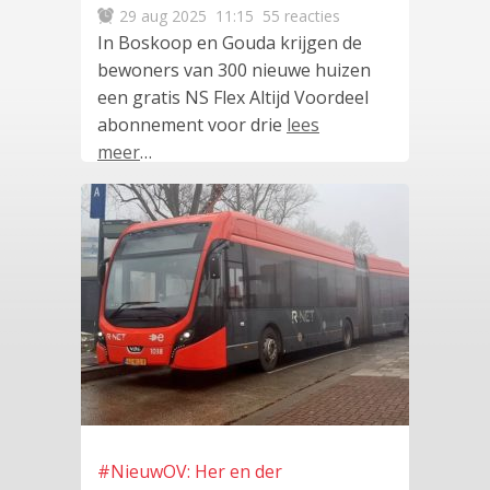
29 aug 2025
11:15
55 reacties
In Boskoop en Gouda krijgen de
bewoners van 300 nieuwe huizen
een gratis NS Flex Altijd Voordeel
abonnement voor drie
lees
meer
…
#NieuwOV: Her en der