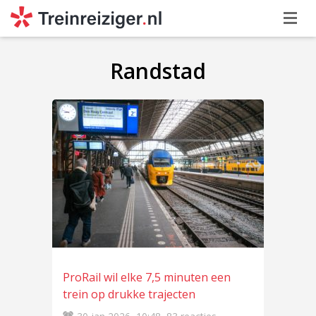
Randstad
ProRail wil elke 7,5 minuten een
trein op drukke trajecten