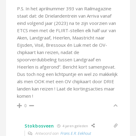
P.S. In het aprilnummer 393 van Railmagazine
staat dat: de Drielandentrein van Arriva vanaf
eind volgend jaar (2023) na te zijn voorzien van
ETCS men met de FLIRT-stellen elk half uur van
Aken, Landgraaf, Heerlen, Maastricht naar
Eijsden, Visé, Bressoux én Luik met de OV-
chipkaart kan reizen, nadat de
spoorverdubbeling tussen Landgraaf en
Heerlen is afgerond”. Bericht kort samengevat.
Dus toch nog een lichtpuntje en wel zo makkelijk
als men OOK met een OV chipkaart door DRIE
landen kan reizen ! Laat de kortingsacties maar
komen !
0
Stokbosveen
4 jaren geleden
Antwoord aan
Frans E.R. Eekhout