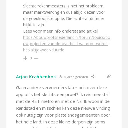
Slechte rekenmeesters is niet het probleem,
maar marktwerking en dus altijd kiezen voor
de goedkoopste optie. Die achteraf duurder
blijkt te zijn.
Lees voor meer info onderstaand artikel.
https://bouwprofsnederland.nl/forum/topics/bo
uwprojecten-van-de-overheid-waarom-wordt-
het-altijd-weer-duurde
0
Arjan Krabbenbos
4 jaren geleden
Gaan andere vervoerders later ook over deze
app of is het slechts een proef? Ik reis meestal
met de RET-metro en met de NS. Ik woon in de
Randstad en misschien kan deze nieuwe vinding
ook nuttig zijn voor plattelandsgemeenten door
het hele land. In deze kleine dorpen zijn soms