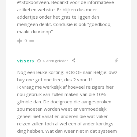
@Stokbosveen. Bedankt voor de informatieve
artikel en website. Er blijken dus meer
addertjes onder het gras te liggen dan
menigeen denkt. Conclusie is ook “goedkoop,
maakt duurkoop”.
0
vissers
4 jaren geleden
Nog een leuke korting: BOGOF naar Belgie: dwz
buy one get one free, dus 2 voor 1!
Ik vraag me werkelijk af hoeveel reizigers hier
nou gebruik van zullen maken-van die 10%
glimble dan. De doelgroep die aangesproken
zou moeten worden weet er vermoedelijk
geheel niet vanaf en anderen die wat vaker
reizen zullen toch al wel een of ander kortings
ding hebben. Wat dan weer niet in dat systeem