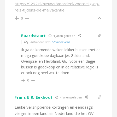
https://9292.nl/nieuws/voordeel/voordelig-op-
reis-tijdens-de-meivakantie
0
Baardstaart
4 jaren geleden
Antwoord aan
Stokbosveen
Ik ga de komende weken lekker bussen met de
mega goedkope dagkaartjes Gelderland,
Overijssel en Flevoland. €6,- voor een dagje
bussen is goedkoop en in de relatieve regio is
er ook nog heel wat te doen.
0
Frans E.R. Eekhout
4 jaren geleden
Leuke versnipperde kortingen en eendaags
vliegen in een land als Nederland die het OV