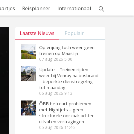
aartjes
Reisplanner
Internationaal
Laatste Nieuws
Populair
Op vrijdag toch weer geen
treinen op Maaslijn
07 aug 2026
5:00
Update – Treinen rijden
weer bij Venray na bosbrand
– beperkte dienstregeling
tot maandag
06 aug 2026
9:13
ÖBB betreurt problemen
met Nightjets – geen
structurele oorzaak achter
uitval en vertragingen
05 aug 2026
11:46