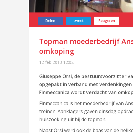
Delen
tweet
Reageren
Topman moederbedrijf An
omkoping
12 feb 2013
12:02
Giuseppe Orsi, de bestuursvoorzitter van
opgepakt in verband met verdenkingen v
Finmeccanica wordt verdacht van omkopin
Finmeccanica is het moederbedrijf van An
treinen. Aanklagers gaven dinsdag opdrach
huiszoeking uit bij de topman.
Naast Orsi werd ook de baas van de heli