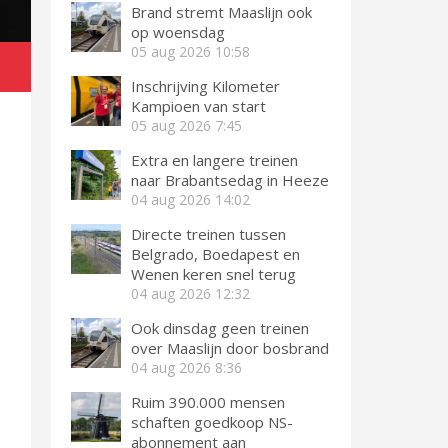
Brand stremt Maaslijn ook
op woensdag
05 aug 2026
10:58
Inschrijving Kilometer
Kampioen van start
05 aug 2026
7:45
Extra en langere treinen
naar Brabantsedag in Heeze
04 aug 2026
14:02
Directe treinen tussen
Belgrado, Boedapest en
Wenen keren snel terug
04 aug 2026
12:32
Ook dinsdag geen treinen
over Maaslijn door bosbrand
04 aug 2026
8:36
Ruim 390.000 mensen
schaften goedkoop NS-
abonnement aan