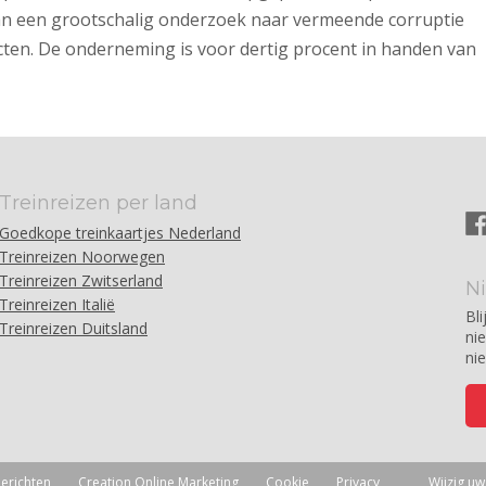
 van een grootschalig onderzoek naar vermeende corruptie
cten. De onderneming is voor dertig procent in handen van
Treinreizen per land
Goedkope treinkaartjes Nederland
Treinreizen Noorwegen
Treinreizen Zwitserland
N
Treinreizen Italië
Bli
Treinreizen Duitsland
ni
ni
erichten
Creation Online Marketing
Cookie
Privacy
Wijzig u