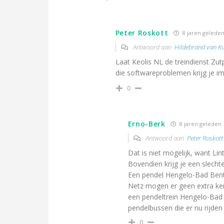
Peter Roskott
8 jaren gelede
Antwoord aan
Hildebrand van Kui
Laat Keolis NL de treindienst Zu
die softwareproblemen krijg je i
0
Erno-Berk
8 jaren geleden
Antwoord aan
Peter Roskott
Dat is niet mogelijk, want Li
Bovendien krijg je een slecht
Een pendel Hengelo-Bad Benth
Netz mogen er geen extra ke
een pendeltrein Hengelo-Bad 
pendelbussen die er nu rijde
0