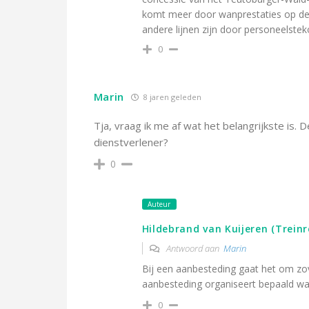
komt meer door wanprestaties op de
andere lijnen zijn door personeelsteko
0
Marin
8 jaren geleden
Tja, vraag ik me af wat het belangrijkste is.
dienstverlener?
0
Auteur
Hildebrand van Kuijeren (Treinre
Antwoord aan
Marin
Bij een aanbesteding gaat het om zov
aanbesteding organiseert bepaald wa
0