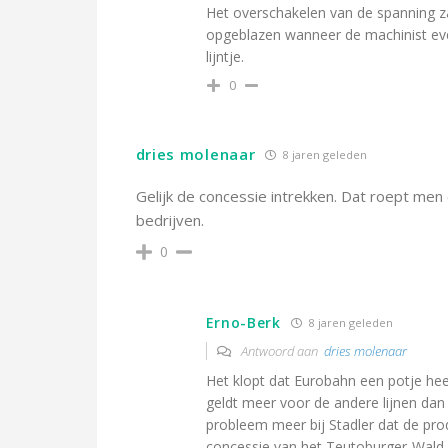
Het overschakelen van de spanning z
opgeblazen wanneer de machinist even
lijntje.
0
dries molenaar
8 jaren geleden
Gelijk de concessie intrekken. Dat roept men 
bedrijven.
0
Erno-Berk
8 jaren geleden
Antwoord aan
dries molenaar
Het klopt dat Eurobahn een potje he
geldt meer voor de andere lijnen da
probleem meer bij Stadler dat de prod
concessie van het Teutoburger-Wald