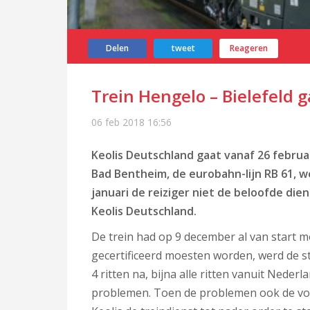
Delen
tweet
Reageren
Trein Hengelo – Bielefeld g
06 feb 2018
16:56
Keolis Deutschland gaat vanaf 26 febru
Bad Bentheim, de eurobahn-lijn RB 61, w
januari de reiziger niet de beloofde di
Keolis Deutschland.
De trein had op 9 december al van start 
gecertificeerd moesten worden, werd de st
4 ritten na, bijna alle ritten vanuit Ned
problemen. Toen de problemen ook de vo