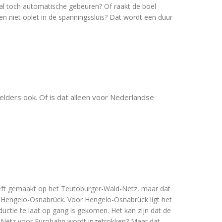
al toch automatische gebeuren? Of raakt de boel
 niet oplet in de spanningssluis? Dat wordt een duur
elders ook. Of is dat alleen voor Nederlandse
eft gemaakt op het Teutoburger-Wald-Netz, maar dat
n Hengelo-Osnabrück. Voor Hengelo-Osnabrück ligt het
uctie te laat op gang is gekomen. Het kan zijn dat de
-Netz voor Eurobahn wordt ingetrokken? Maar dat