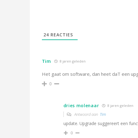
24
REACTIES
Tim
8 jaren geleden
Het gaat om software, dan heet daT een upg
0
dries molenaar
8 jaren geleden
Antwoord aan
Tim
update. Upgrade suggereert een funct
0