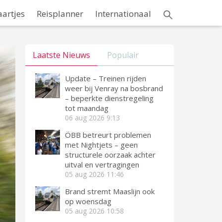
aartjes
Reisplanner
Internationaal
Laatste Nieuws
Populair
Update – Treinen rijden
weer bij Venray na bosbrand
– beperkte dienstregeling
tot maandag
06 aug 2026
9:13
ÖBB betreurt problemen
met Nightjets – geen
structurele oorzaak achter
uitval en vertragingen
05 aug 2026
11:46
Brand stremt Maaslijn ook
op woensdag
05 aug 2026
10:58