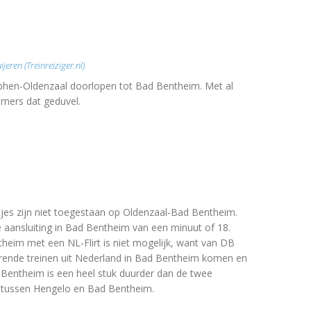
n
jeren (Treinreiziger.nl)
tphen-Oldenzaal doorlopen tot Bad Bentheim. Met al
mmers dat geduvel.
ntjes zijn niet toegestaan op Oldenzaal-Bad Bentheim.
e aansluiting in Bad Bentheim van een minuut of 18.
eim met een NL-Flirt is niet mogelijk, want van DB
rende treinen uit Nederland in Bad Bentheim komen en
Bentheim is een heel stuk duurder dan de twee
n tussen Hengelo en Bad Bentheim.