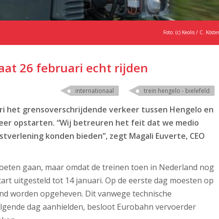
Foto: (c) Keolis / C. Köste
aat 26 februari echt rijden
internationaal
trein hengelo - bielefeld
ari het grensoverschrijdende verkeer tussen Hengelo en
eer opstarten. “Wij betreuren het feit dat we medio
enstverlening konden bieden”, zegt Magali Euverte, CEO
moeten gaan, maar omdat de treinen toen in Nederland nog
art uitgesteld tot 14 januari. Op de eerste dag moesten op
erland worden opgeheven. Dit vanwege technische
lgende dag aanhielden, besloot Eurobahn vervoerder