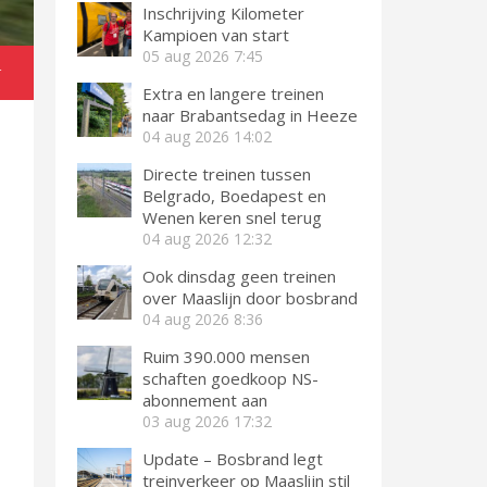
Inschrijving Kilometer
Kampioen van start
05 aug 2026
7:45
r
Extra en langere treinen
naar Brabantsedag in Heeze
04 aug 2026
14:02
Directe treinen tussen
Belgrado, Boedapest en
Wenen keren snel terug
04 aug 2026
12:32
Ook dinsdag geen treinen
over Maaslijn door bosbrand
04 aug 2026
8:36
Ruim 390.000 mensen
schaften goedkoop NS-
abonnement aan
03 aug 2026
17:32
Update – Bosbrand legt
treinverkeer op Maaslijn stil