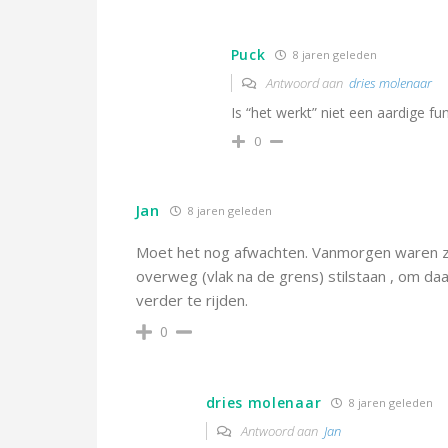
Puck
8 jaren geleden
Antwoord aan
dries molenaar
Is “het werkt” niet een aardige fun
0
Jan
8 jaren geleden
Moet het nog afwachten. Vanmorgen waren ze
overweg (vlak na de grens) stilstaan , om da
verder te rijden.
0
dries molenaar
8 jaren geleden
Antwoord aan
Jan