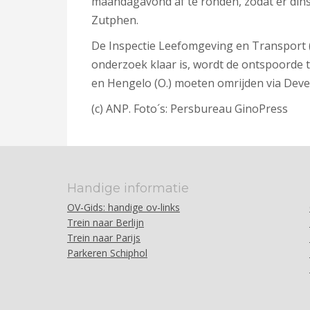
maandagavond af te ronden, zodat er din
Zutphen.
De Inspectie Leefomgeving en Transport (I
onderzoek klaar is, wordt de ontspoorde t
en Hengelo (O.) moeten omrijden via Deve
(c) ANP. Foto´s: Persbureau GinoPress
Handige informatie
OV-Gids: handige ov-links
Trein naar Berlijn
Trein naar Parijs
Parkeren Schiphol