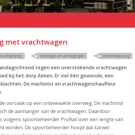
ng met vrachtwagen
en ontsporing
storingen en vertragingen
treinontsporing
maandagochtend tegen een overstekende vrachtwagen
ed bij het dorp Almen. Er viel één gewonde, een
nekklachten. De machinist en vrachtwagenchauffeur
.
de oorzaak op een onbewaakte overweg. De machinist
 toch de aanhanger van de vrachtwagen. Daardoor
 is volgens spoorbeheerder ProRail over een lengte van
rd worden. De spoorbeheerder hoopt dat karwei