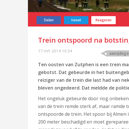
Delen
tweet
Reageren
Trein ontspoord na botsti
17 mrt 2014
10:34
aanrijding 
Ten oosten van Zutphen is een trein 
gebotst. Dat gebeurde in het buitengebi
reiziger van de trein die last had van 
bleven ongedeerd. Dat meldde de politie
Het ongeluk gebeurde door nog onbeken
van de trein remde sterk af, maar ramde
ontspoorde de trein. Het spoor bij Almen
200 meter beschadigd en moet gereparee