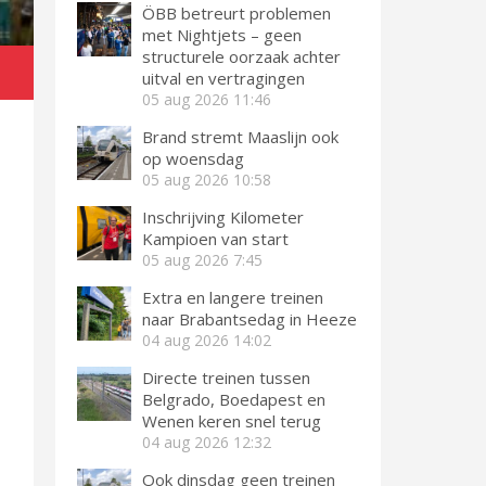
ÖBB betreurt problemen
met Nightjets – geen
structurele oorzaak achter
uitval en vertragingen
05 aug 2026
11:46
Brand stremt Maaslijn ook
op woensdag
05 aug 2026
10:58
Inschrijving Kilometer
Kampioen van start
05 aug 2026
7:45
Extra en langere treinen
naar Brabantsedag in Heeze
04 aug 2026
14:02
Directe treinen tussen
Belgrado, Boedapest en
Wenen keren snel terug
04 aug 2026
12:32
Ook dinsdag geen treinen