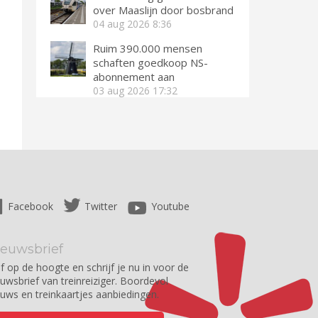
over Maaslijn door bosbrand
04 aug 2026
8:36
Ruim 390.000 mensen
schaften goedkoop NS-
abonnement aan
03 aug 2026
17:32
Facebook
Twitter
Youtube
ieuwsbrief
jf op de hoogte en schrijf je nu in voor de
euwsbrief van treinreiziger. Boordevol
euws en treinkaartjes aanbiedingen.