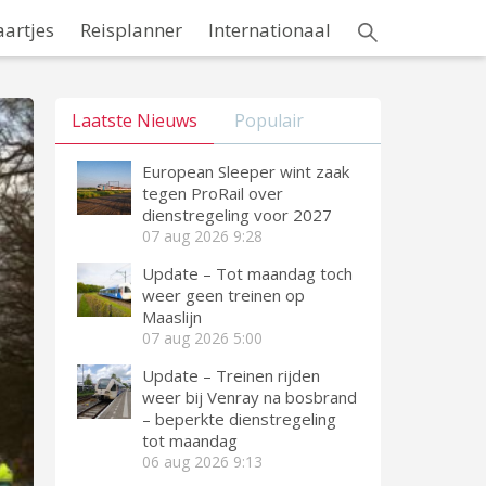
aartjes
Reisplanner
Internationaal
Laatste Nieuws
Populair
European Sleeper wint zaak
tegen ProRail over
dienstregeling voor 2027
07 aug 2026
9:28
Update – Tot maandag toch
weer geen treinen op
Maaslijn
07 aug 2026
5:00
Update – Treinen rijden
weer bij Venray na bosbrand
– beperkte dienstregeling
tot maandag
06 aug 2026
9:13