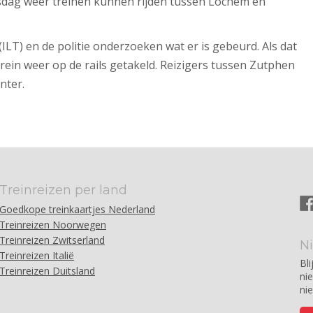
sdag weer treinen kunnen rijden tussen Lochem en
LT) en de politie onderzoeken wat er is gebeurd. Als dat
rein weer op de rails getakeld. Reizigers tussen Zutphen
nter.
Treinreizen per land
Goedkope treinkaartjes Nederland
Treinreizen Noorwegen
Treinreizen Zwitserland
N
Treinreizen Italië
Bli
Treinreizen Duitsland
ni
ni