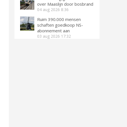
over Maaslijn door bosbrand
04 aug 2026
8:36
Ruim 390.000 mensen
schaften goedkoop NS-
abonnement aan
03 aug 2026
17:32