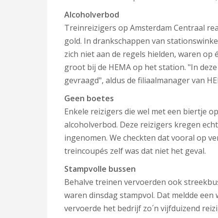
Alcoholverbod
Treinreizigers op Amsterdam Centraal rea
gold. In drankschappen van stationswinkel
zich niet aan de regels hielden, waren op
groot bij de HEMA op het station. "In deze 
gevraagd", aldus de filiaalmanager van H
Geen boetes
Enkele reizigers die wel met een biertje o
alcoholverbod. Deze reizigers kregen echt
ingenomen. We checkten dat vooral op vert
treincoupés zelf was dat niet het geval.
Stampvolle bussen
Behalve treinen vervoerden ook streekbus
waren dinsdag stampvol. Dat meldde een 
vervoerde het bedrijf zo´n vijfduizend re