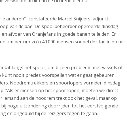
de verwachte drukte in de ochtend bleef uit.
lle anderen´´, constateerde Marcel Snijders, adjunct-
de loop van de dag. De spoorbeheerder opereerde dinsdag
 en afvoer van Oranjefans in goede banen te leiden. Er
 om per uur zo´n 40.000 mensen soepel de stad in en uit
araat langs het spoor, om bij een probleem met wissels of
je kunt nooit precies voorspellen wat er gaat gebeuren,
ijders. Noodremtrekkers en spoorlopers vormden dinsdag
op. "Als er mensen op het spoor lopen, moeten we direct
neer iemand aan de noodrem trekt ook het geval, maar op
bij hoge uitzondering doorrijden tot het eerstvolgende
ng en ongeduld bij de reizigers tegen te gaan.