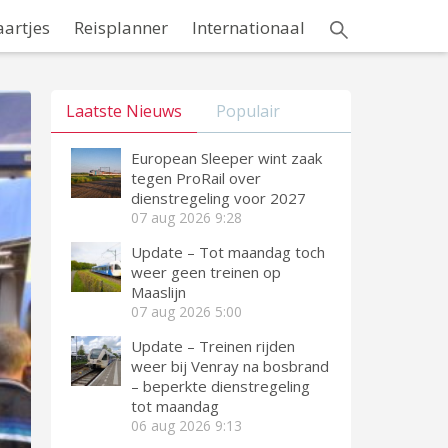
aartjes
Reisplanner
Internationaal
Laatste Nieuws
Populair
European Sleeper wint zaak
tegen ProRail over
dienstregeling voor 2027
07 aug 2026
9:28
Update – Tot maandag toch
weer geen treinen op
Maaslijn
07 aug 2026
5:00
Update – Treinen rijden
weer bij Venray na bosbrand
– beperkte dienstregeling
tot maandag
06 aug 2026
9:13