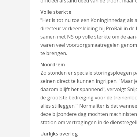
officieel afstand deed van de troon, maar 
Volle sterkte
"Het is tot nu toe een Koninginnedag als a
directeur verkeersleiding bij ProRail in 
samen met NS op volle sterkte om de aan-
waren veel voorzorgsmaatregelen genomen
te brengen.
Noordrem
Zo stonden er speciale storingsploegen p
seinen direct te kunnen ingrijpen. "Maar 
daarom blijft het spannend", vervolgt Sn
de grootste bedreiging voor de treinenlo
alles stilleggen.´´ Normaliter is dat wan
deze bijzondere dag mochten machinisten 
station om vertragingen in de dienstregeli
Uurlijks overleg