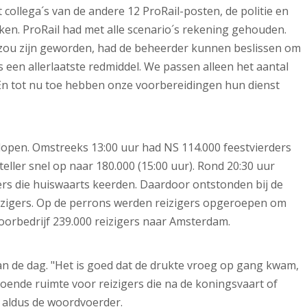
collega´s van de andere 12 ProRail-posten, de politie en
ken. ProRail had met alle scenario´s rekening gehouden.
 zou zijn geworden, had de beheerder kunnen beslissen om
is een allerlaatste redmiddel. We passen alleen het aantal
. En tot nu toe hebben onze voorbereidingen hun dienst
rlopen. Omstreeks 13:00 uur had NS 114.000 feestvierders
eller snel op naar 180.000 (15:00 uur). Rond 20:30 uur
rs die huiswaarts keerden. Daardoor ontstonden bij de
izigers. Op de perrons werden reizigers opgeroepen om
spoorbedrijf 239.000 reizigers naar Amsterdam.
 van de dag. "Het is goed dat de drukte vroeg op gang kwam,
oende ruimte voor reizigers die na de koningsvaart of
 aldus de woordvoerder.