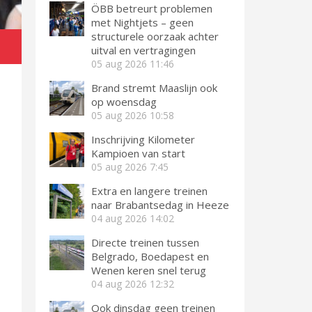
ÖBB betreurt problemen
met Nightjets – geen
structurele oorzaak achter
uitval en vertragingen
05 aug 2026
11:46
Brand stremt Maaslijn ook
op woensdag
05 aug 2026
10:58
Inschrijving Kilometer
Kampioen van start
05 aug 2026
7:45
Extra en langere treinen
naar Brabantsedag in Heeze
04 aug 2026
14:02
Directe treinen tussen
Belgrado, Boedapest en
Wenen keren snel terug
04 aug 2026
12:32
Ook dinsdag geen treinen