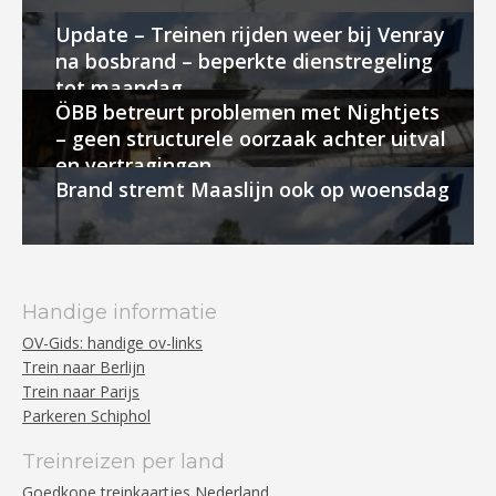
Update – Treinen rijden weer bij Venray
na bosbrand – beperkte dienstregeling
tot maandag
ÖBB betreurt problemen met Nightjets
– geen structurele oorzaak achter uitval
en vertragingen
Brand stremt Maaslijn ook op woensdag
Handige informatie
OV-Gids: handige ov-links
Trein naar Berlijn
Trein naar Parijs
Parkeren Schiphol
Treinreizen per land
Goedkope treinkaartjes Nederland