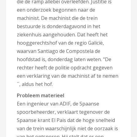
die de ramp allebei overleefden.
Justitie is
een onderzoek begonnen naar de
machinist. De machinist die de trein
bestuurde is donderdagavond in het
ziekenhuis aangehouden.
Dat heeft het
hooggerechtshof van de regio Galicië,
waarvan Santiago de Compostela de
hoofdstad is, donderdag laten weten. "
De
rechter heeft de politie opdracht gegeven
een verklaring van de machinist af te nemen
´´, aldus het hof.
Probleem materieel
Een ingenieur van ADIF, de Spaanse
spoorbeheerder, verklaart tegenover de
Spaanse krant El Pais dat de hoge snelheid
van de trein waarschijnlijk niet de oorzaak is
van het ontsporen. Hij stelt dat er een