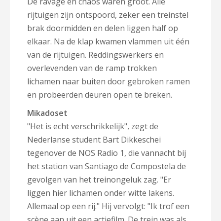
De ravage en chaos waren groot. Alle
rijtuigen zijn ontspoord, zeker een treinstel
brak doormidden en delen liggen half op
elkaar. Na de klap kwamen vlammen uit één
van de rijtuigen. Reddingswerkers en
overlevenden van de ramp trokken
lichamen naar buiten door gebroken ramen
en probeerden deuren open te breken.
Mikadoset
"Het is echt verschrikkelijk", zegt de
Nederlanse student Bart Dikkeschei
tegenover de NOS Radio 1, die vannacht bij
het station van Santiago de Compostela de
gevolgen van het treinongeluk zag. "Er
liggen hier lichamen onder witte lakens.
Allemaal op een rij." Hij vervolgt: "Ik trof een
scène aan uit een actiefilm. De trein was als