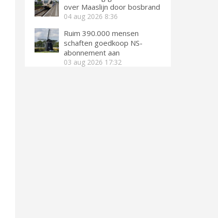
over Maaslijn door bosbrand
04 aug 2026
8:36
Ruim 390.000 mensen
schaften goedkoop NS-
abonnement aan
03 aug 2026
17:32