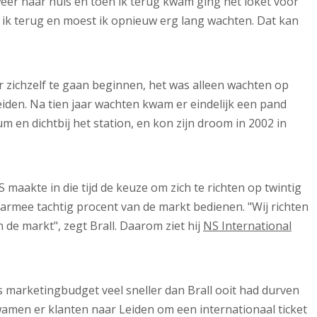
eer naar huis en toen ik terug kwam ging het loket voor
 ik terug en moest ik opnieuw erg lang wachten. Dat kan
or zichzelf te gaan beginnen, het was alleen wachten op
iden. Na tien jaar wachten kwam er eindelijk een pand
um en dichtbij het station, en kon zijn droom in 2002 in
NS maakte in die tijd de keuze om zich te richten op twintig
rmee tachtig procent van de markt bedienen. "Wij richten
n de markt", zegt Brall. Daarom ziet hij
NS International
 marketingbudget veel sneller dan Brall ooit had durven
amen er klanten naar Leiden om een internationaal ticket