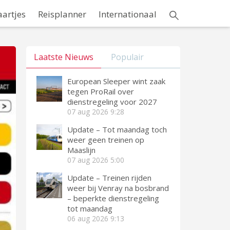
aartjes
Reisplanner
Internationaal
Laatste Nieuws
Populair
European Sleeper wint zaak
tegen ProRail over
dienstregeling voor 2027
07 aug 2026
9:28
Update – Tot maandag toch
weer geen treinen op
Maaslijn
07 aug 2026
5:00
Update – Treinen rijden
weer bij Venray na bosbrand
– beperkte dienstregeling
tot maandag
06 aug 2026
9:13