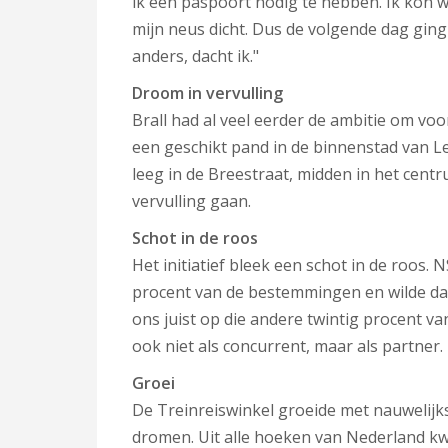
ik een paspoort nodig te hebben. Ik kon w
mijn neus dicht. Dus de volgende dag ging
anders, dacht ik."
Droom in vervulling
Brall had al veel eerder de ambitie om vo
een geschikt pand in de binnenstad van Le
leeg in de Breestraat, midden in het centr
vervulling gaan.
Schot in de roos
Het initiatief bleek een schot in de roos. 
procent van de bestemmingen en wilde daa
ons juist op die andere twintig procent va
ook niet als concurrent, maar als partner.
Groei
De Treinreiswinkel groeide met nauwelijks
dromen. Uit alle hoeken van Nederland kw