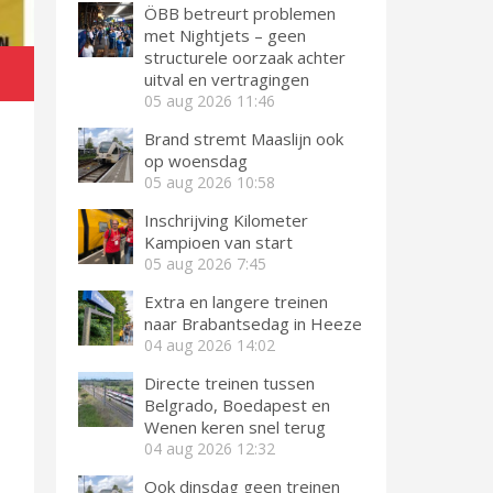
ÖBB betreurt problemen
met Nightjets – geen
structurele oorzaak achter
uitval en vertragingen
05 aug 2026
11:46
Brand stremt Maaslijn ook
op woensdag
05 aug 2026
10:58
Inschrijving Kilometer
Kampioen van start
05 aug 2026
7:45
Extra en langere treinen
naar Brabantsedag in Heeze
04 aug 2026
14:02
Directe treinen tussen
Belgrado, Boedapest en
Wenen keren snel terug
04 aug 2026
12:32
Ook dinsdag geen treinen