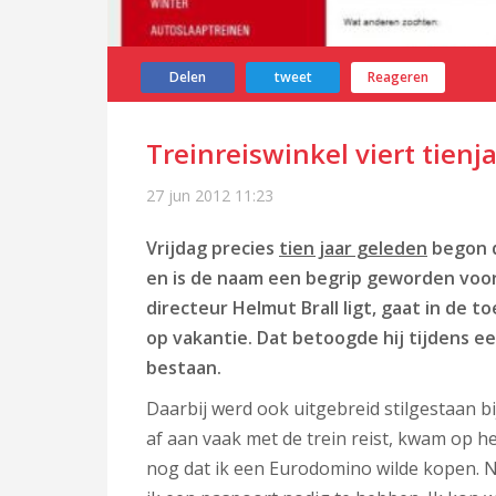
Delen
tweet
Reageren
Treinreiswinkel viert tienj
27 jun 2012
11:23
Vrijdag precies
tien jaar geleden
begon d
en is de naam een begrip geworden voor 
directeur Helmut Brall ligt, gaat in de t
op vakantie. Dat betoogde hij tijdens e
bestaan.
Daarbij werd ook uitgebreid stilgestaan bij
af aan vaak met de trein reist, kwam op het
nog dat ik een Eurodomino wilde kopen. N