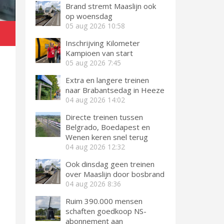
Brand stremt Maaslijn ook
op woensdag
05 aug 2026
10:58
Inschrijving Kilometer
Kampioen van start
05 aug 2026
7:45
Extra en langere treinen
naar Brabantsedag in Heeze
04 aug 2026
14:02
Directe treinen tussen
Belgrado, Boedapest en
Wenen keren snel terug
04 aug 2026
12:32
Ook dinsdag geen treinen
over Maaslijn door bosbrand
04 aug 2026
8:36
Ruim 390.000 mensen
schaften goedkoop NS-
abonnement aan