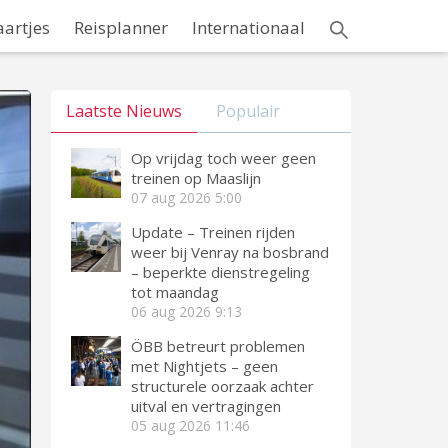
aartjes
Reisplanner
Internationaal
Laatste Nieuws
Populair
Op vrijdag toch weer geen
treinen op Maaslijn
07 aug 2026
5:00
Update – Treinen rijden
weer bij Venray na bosbrand
– beperkte dienstregeling
tot maandag
06 aug 2026
9:13
ÖBB betreurt problemen
met Nightjets – geen
structurele oorzaak achter
uitval en vertragingen
05 aug 2026
11:46