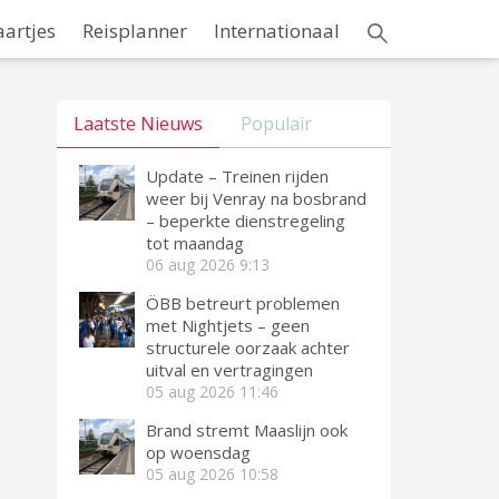
aartjes
Reisplanner
Internationaal
Laatste Nieuws
Populair
Update – Treinen rijden
weer bij Venray na bosbrand
– beperkte dienstregeling
tot maandag
06 aug 2026
9:13
ÖBB betreurt problemen
met Nightjets – geen
structurele oorzaak achter
uitval en vertragingen
05 aug 2026
11:46
Brand stremt Maaslijn ook
op woensdag
05 aug 2026
10:58