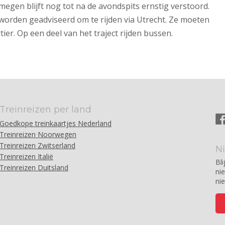
egen blijft nog tot na de avondspits ernstig verstoord.
orden geadviseerd om te rijden via Utrecht. Ze moeten
er. Op een deel van het traject rijden bussen.
Treinreizen per land
Goedkope treinkaartjes Nederland
Treinreizen Noorwegen
Treinreizen Zwitserland
N
Treinreizen Italië
Bli
Treinreizen Duitsland
ni
ni