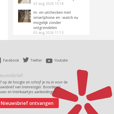
03 aug 2026
15:18
In- en uitchecken met
smartphone en -watch nu
mogelijk zonder
ontgrendelen
03 aug 2026
11:13
Facebook
Twitter
Youtube
ieuwsbrief
jf op de hoogte en schrijf je nu in voor de
euwsbrief van treinreiziger. Boordevol
euws en treinkaartjes aanbiedingen.
Nieuwsbrief ontvangen