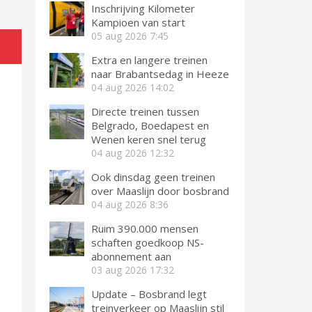
Inschrijving Kilometer
Kampioen van start
05 aug 2026
7:45
Extra en langere treinen
naar Brabantsedag in Heeze
04 aug 2026
14:02
Directe treinen tussen
Belgrado, Boedapest en
Wenen keren snel terug
04 aug 2026
12:32
Ook dinsdag geen treinen
over Maaslijn door bosbrand
04 aug 2026
8:36
Ruim 390.000 mensen
schaften goedkoop NS-
abonnement aan
03 aug 2026
17:32
Update – Bosbrand legt
treinverkeer op Maaslijn stil