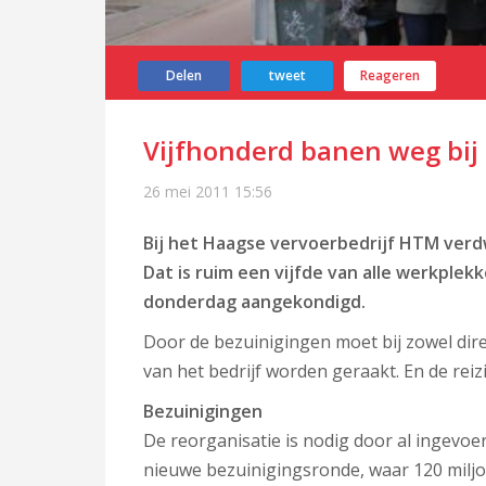
Delen
tweet
Reageren
Vijfhonderd banen weg bi
26 mei 2011
15:56
Bij het Haagse vervoerbedrijf HTM verd
Dat is ruim een vijfde van alle werkple
donderdag aangekondigd.
Door de bezuinigingen moet bij zowel dire
van het bedrijf worden geraakt. En de rei
Bezuinigingen
De reorganisatie is nodig door al ingevo
nieuwe bezuinigingsronde, waar 120 milj