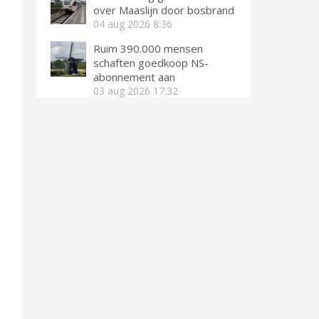
over Maaslijn door bosbrand
04 aug 2026
8:36
Ruim 390.000 mensen
schaften goedkoop NS-
abonnement aan
03 aug 2026
17:32