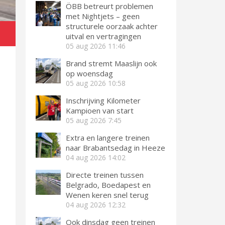
ÖBB betreurt problemen
met Nightjets – geen
structurele oorzaak achter
uitval en vertragingen
05 aug 2026
11:46
Brand stremt Maaslijn ook
op woensdag
05 aug 2026
10:58
Inschrijving Kilometer
Kampioen van start
05 aug 2026
7:45
Extra en langere treinen
naar Brabantsedag in Heeze
04 aug 2026
14:02
Directe treinen tussen
Belgrado, Boedapest en
Wenen keren snel terug
04 aug 2026
12:32
Ook dinsdag geen treinen