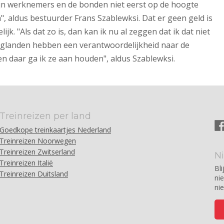
n werknemers en de bonden niet eerst op de hoogte
", aldus bestuurder Frans Szablewksi. Dat er geen geld is
jk. "Als dat zo is, dan kan ik nu al zeggen dat ik dat niet
aglanden hebben een verantwoordelijkheid naar de
 daar ga ik ze aan houden", aldus Szablewksi.
Treinreizen per land
Goedkope treinkaartjes Nederland
Treinreizen Noorwegen
Treinreizen Zwitserland
N
Treinreizen Italië
Bli
Treinreizen Duitsland
ni
ni