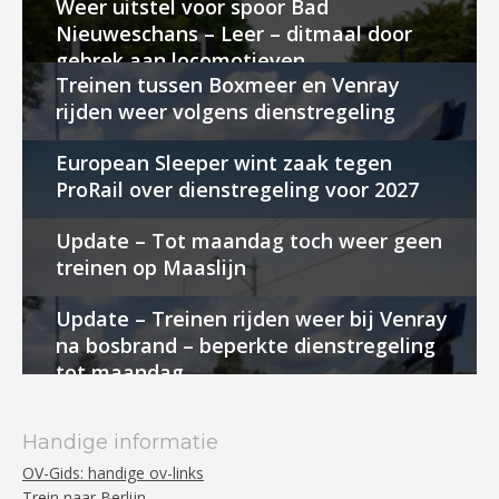
Weer uitstel voor spoor Bad
Nieuweschans – Leer – ditmaal door
gebrek aan locomotieven
Treinen tussen Boxmeer en Venray
rijden weer volgens dienstregeling
European Sleeper wint zaak tegen
ProRail over dienstregeling voor 2027
Update – Tot maandag toch weer geen
treinen op Maaslijn
Update – Treinen rijden weer bij Venray
na bosbrand – beperkte dienstregeling
tot maandag
Handige informatie
OV-Gids: handige ov-links
Trein naar Berlijn