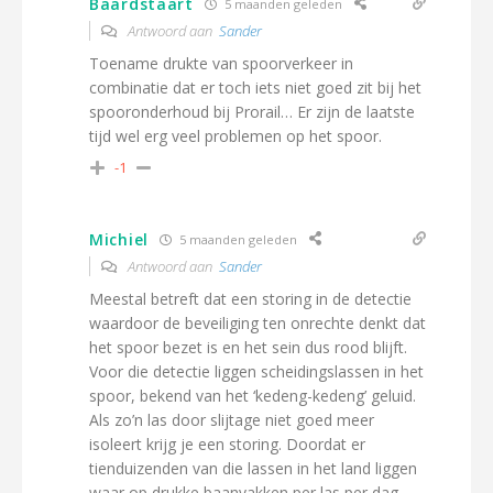
Baardstaart
5 maanden geleden
Antwoord aan
Sander
Toename drukte van spoorverkeer in
combinatie dat er toch iets niet goed zit bij het
spooronderhoud bij Prorail… Er zijn de laatste
tijd wel erg veel problemen op het spoor.
-1
Michiel
5 maanden geleden
Antwoord aan
Sander
Meestal betreft dat een storing in de detectie
waardoor de beveiliging ten onrechte denkt dat
het spoor bezet is en het sein dus rood blijft.
Voor die detectie liggen scheidingslassen in het
spoor, bekend van het ‘kedeng-kedeng’ geluid.
Als zo’n las door slijtage niet goed meer
isoleert krijg je een storing. Doordat er
tienduizenden van die lassen in het land liggen
waar op drukke baanvakken per las per dag