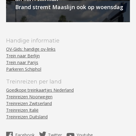
en vertragingen
Brand stremt Maaslijn ook op woensdag
Handige informatie
OV-Gids: handige ov-links
Trein naar Berlijn
Trein naar Parijs
Parkeren Schiphol
Treinreizen per land
Goedkope treinkaartjes Nederland
Treinreizen Noorwegen
Treinreizen Zwitserland
Treinreizen Italië
Treinreizen Duitsland
Facebook
Twitter
Youtube