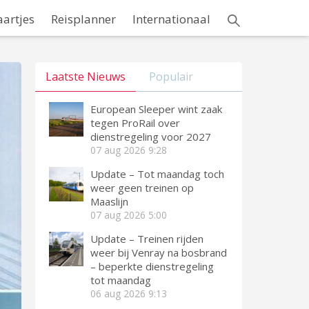
aartjes
Reisplanner
Internationaal
Laatste Nieuws
Populair
European Sleeper wint zaak
tegen ProRail over
dienstregeling voor 2027
07 aug 2026
9:28
Update – Tot maandag toch
weer geen treinen op
Maaslijn
07 aug 2026
5:00
Update – Treinen rijden
weer bij Venray na bosbrand
– beperkte dienstregeling
tot maandag
06 aug 2026
9:13