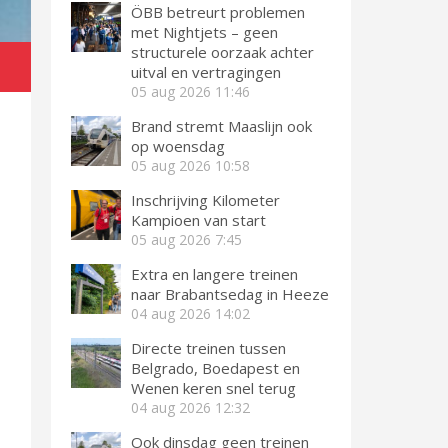
ÖBB betreurt problemen
met Nightjets – geen
structurele oorzaak achter
uitval en vertragingen
05 aug 2026
11:46
Brand stremt Maaslijn ook
op woensdag
05 aug 2026
10:58
Inschrijving Kilometer
Kampioen van start
05 aug 2026
7:45
Extra en langere treinen
naar Brabantsedag in Heeze
04 aug 2026
14:02
Directe treinen tussen
Belgrado, Boedapest en
Wenen keren snel terug
04 aug 2026
12:32
Ook dinsdag geen treinen