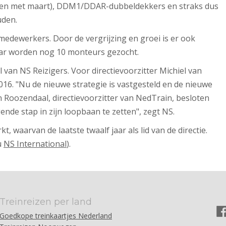
ot en met maart), DDM1/DDAR-dubbeldekkers en straks dus
uden.
medewerkers. Door de vergrijzing en groei is er ook
aar worden nog 10 monteurs gezocht.
an NS Reizigers. Voor directievoorzitter Michiel van
016. "
Nu de nieuwe strategie is vastgesteld en de nieuwe
an Roozendaal, directievoorzitter van NedTrain, besloten
nde stap in zijn loopbaan te zetten", zegt NS.
rkt
, waarvan de laatste twaalf jaar als lid van de directie.
u
NS International
).
Treinreizen per land
Goedkope treinkaartjes Nederland