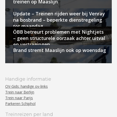
treinen op Maaslijn
Update – Treinen rijden weer bij Venray
na bosbrand – beperkte dienstregeling
tot maandag
ÖBB betreurt problemen met Nightjets
– geen structurele oorzaak achter uitval
en vertragingen
Brand stremt Maaslijn ook op woensdag
Handige informatie
OV-Gids: handige ov-links
Trein naar Berlijn
Trein naar Parijs
Parkeren Schiphol
Treinreizen per land