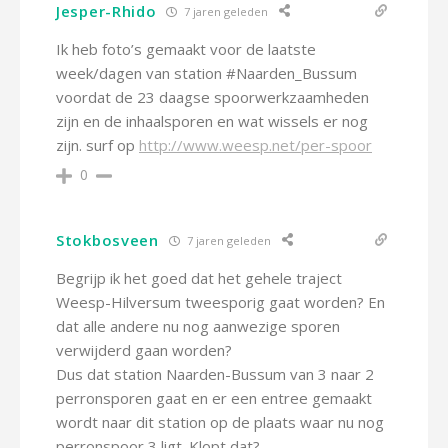
Jesper-Rhido
7 jaren geleden
Ik heb foto’s gemaakt voor de laatste
week/dagen van station #Naarden_Bussum
voordat de 23 daagse spoorwerkzaamheden
zijn en de inhaalsporen en wat wissels er nog
zijn. surf op
http://www.weesp.net/per-spoor
0
Stokbosveen
7 jaren geleden
Begrijp ik het goed dat het gehele traject
Weesp-Hilversum tweesporig gaat worden? En
dat alle andere nu nog aanwezige sporen
verwijderd gaan worden?
Dus dat station Naarden-Bussum van 3 naar 2
perronsporen gaat en er een entree gemaakt
wordt naar dit station op de plaats waar nu nog
perronspoor 3 ligt. Klopt dat?