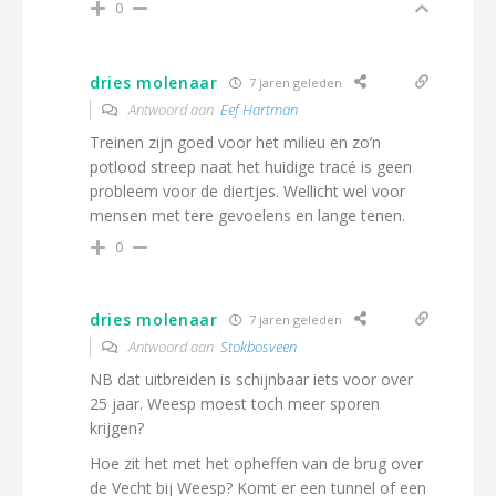
0
dries molenaar
7 jaren geleden
Antwoord aan
Eef Hartman
Treinen zijn goed voor het milieu en zo’n
potlood streep naat het huidige tracé is geen
probleem voor de diertjes. Wellicht wel voor
mensen met tere gevoelens en lange tenen.
0
dries molenaar
7 jaren geleden
Antwoord aan
Stokbosveen
NB dat uitbreiden is schijnbaar iets voor over
25 jaar. Weesp moest toch meer sporen
krijgen?
Hoe zit het met het opheffen van de brug over
de Vecht bij Weesp? Komt er een tunnel of een