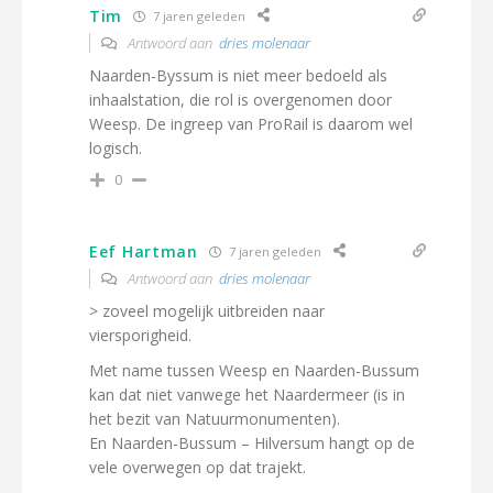
Tim
7 jaren geleden
Antwoord aan
dries molenaar
Naarden-Byssum is niet meer bedoeld als
inhaalstation, die rol is overgenomen door
Weesp. De ingreep van ProRail is daarom wel
logisch.
0
Eef Hartman
7 jaren geleden
Antwoord aan
dries molenaar
> zoveel mogelijk uitbreiden naar
viersporigheid.
Met name tussen Weesp en Naarden-Bussum
kan dat niet vanwege het Naardermeer (is in
het bezit van Natuurmonumenten).
En Naarden-Bussum – Hilversum hangt op de
vele overwegen op dat trajekt.