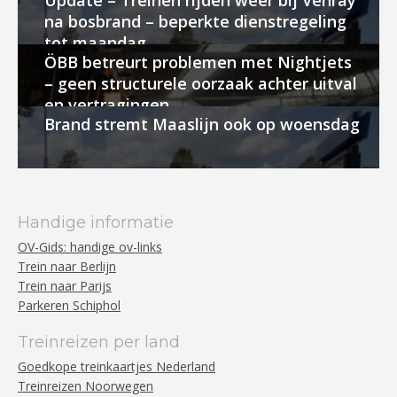
Update – Treinen rijden weer bij Venray
na bosbrand – beperkte dienstregeling
tot maandag
ÖBB betreurt problemen met Nightjets
– geen structurele oorzaak achter uitval
en vertragingen
Brand stremt Maaslijn ook op woensdag
Handige informatie
OV-Gids: handige ov-links
Trein naar Berlijn
Trein naar Parijs
Parkeren Schiphol
Treinreizen per land
Goedkope treinkaartjes Nederland
Treinreizen Noorwegen