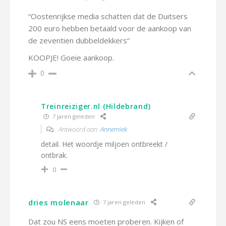
“Oostenrijkse media schatten dat de Duitsers
200 euro hebben betaald voor de aankoop van
de zeventien dubbeldekkers”
KOOPJE! Goeie aankoop.
0
Treinreiziger.nl (Hildebrand)
7 jaren geleden
Antwoord aan
Annemiek
detail. Het woordje miljoen ontbreekt /
ontbrak.
0
dries molenaar
7 jaren geleden
Dat zou NS eens moeten proberen. Kijken of