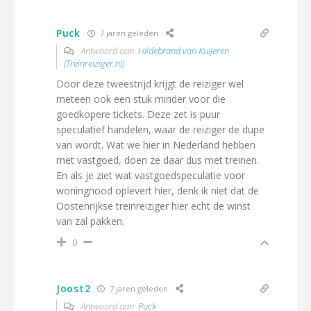
Puck
7 jaren geleden
Antwoord aan
Hildebrand van Kuijeren
(Treinreiziger.nl)
Door deze tweestrijd krijgt de reiziger wel
meteen ook een stuk minder voor die
goedkopere tickets. Deze zet is puur
speculatief handelen, waar de reiziger de dupe
van wordt. Wat we hier in Nederland hebben
met vastgoed, doen ze daar dus met treinen.
En als je ziet wat vastgoedspeculatie voor
woningnood oplevert hier, denk ik niet dat de
Oostenrijkse treinreiziger hier echt de winst
van zal pakken.
0
Joost2
7 jaren geleden
Antwoord aan
Puck