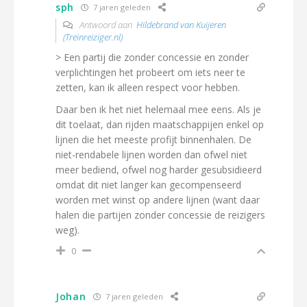
sph
7 jaren geleden
Antwoord aan
Hildebrand van Kuijeren
(Treinreiziger.nl)
> Een partij die zonder concessie en zonder
verplichtingen het probeert om iets neer te
zetten, kan ik alleen respect voor hebben.
Daar ben ik het niet helemaal mee eens. Als je
dit toelaat, dan rijden maatschappijen enkel op
lijnen die het meeste profijt binnenhalen. De
niet-rendabele lijnen worden dan ofwel niet
meer bediend, ofwel nog harder gesubsidieerd
omdat dit niet langer kan gecompenseerd
worden met winst op andere lijnen (want daar
halen die partijen zonder concessie de reizigers
weg).
0
Johan
7 jaren geleden