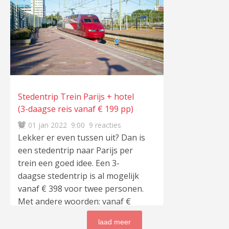
jaar door 10% korting tijdens
daluren, het weekend en op
nationale feestdagen.
Gebruikers betalen geen extra
transactiekosten (bij de NS-
automaat kost dat €1) en
hebben ook geen abonnement,
Stedentrip Trein Parijs + hotel
ov-kaart of reisgezelschap nodig.
(3-daagse reis vanaf € 199 pp)
Direct na aankoop verschijnt je
e-ticket in de app” laat het bedrijf
01 jan 2022
9:00
9 reacties
weten. Met Gaiyo open je de
Lekker er even tussen uit? Dan is
toegangspoorten (indien
een stedentrip naar Parijs per
aanwezig) en scant de
trein een goed idee. Een 3-
lees
meer
daagse stedentrip is al mogelijk
…
vanaf € 398 voor twee personen.
Met andere woorden: vanaf €
199 per persoon. Liever een 4-
laad meer
daagse reis? Dan betaal je €