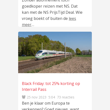
Zonder abonnement tóch
goedkoper reizen met NS. Dat
kan met de NS PrijsTijd Deal. Wie
vroeg boekt of buiten de
lees
meer
…
Black Friday: tot 25% korting op
Interrail Pass
25 nov 2023
5:04
73 reacties
Ben je klaar om Europa te
verkennen? Goed nieuws, want