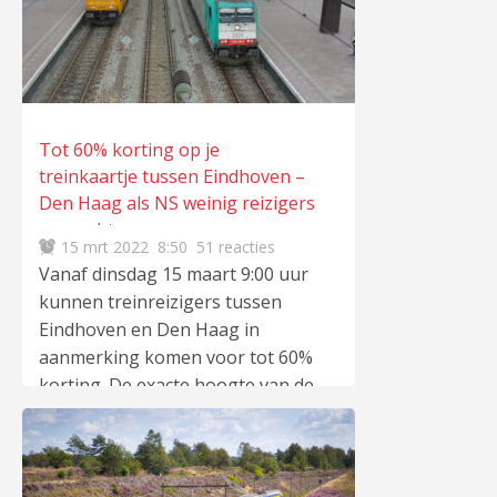
de daluren. Die korting geldt
echter alleen bij NS-treinen. Bij
glimble wordt de korting ook
gegeven bij treinen van Arriva.
Daarnaast wordt de korting ook
gegeven bij de bussen van
Tot 60% korting op je
Arriva. NS doet eveneens mee.
treinkaartje tussen Eindhoven –
Glimble is te downloaden in de
Den Haag als NS weinig reizigers
Play Store van Google en via de
verwacht
15 mrt 2022
8:50
51 reacties
App Store van Apple. Daluren
Vanaf dinsdag 15 maart 9:00 uur
zijn: Werkdagen tussen
lees
kunnen treinreizigers tussen
meer
…
Eindhoven en Den Haag in
aanmerking komen voor tot 60%
korting. De exacte hoogte van de
korting is afhankelijk van de
verwachte drukte. De goedkope
tickets zijn tot één dag voor
vertrek beschikbaar en bedoeld