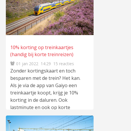
voor een specifieke rit. Beter
spreiden Het gaat om een pilot
die loopt tot 3 juli. Met de pilot
wil NS reizigers zich beter laten
spreiden en stimuleren om meer
mensen de trein te laten nemen.
10% korting op treinkaartjes
Daarnaast wil NS inzicht krijgen
(handig bij korte treinreizen)
of reizigers bereid zijn een ticket
01 jan 2022
14:29
15 reacties
te kopen voor een specifieke rit,
Zonder kortingskaart en toch
in ruil voor een
lees meer
…
besparen met de trein? Het kan.
Als je via de app van Gaiyo een
treinkaartje koopt, krijg je 10%
korting in de daluren. Ook
lastminute en ook op korte
trajecten. 10% korting
“Met Gaiyo plan, boek en betaal
je je treinreis. Je krijgt het hele