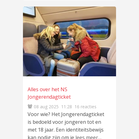
Alles over het NS
Jongerendagticket
08 aug 2025
11:28
16 reacties
Voor wie? Het Jongerendagticket
is bedoeld voor jongeren tot en
met 18 jaar. Een identiteitsbewijs
kan nodig zijn om je
lees meer
…