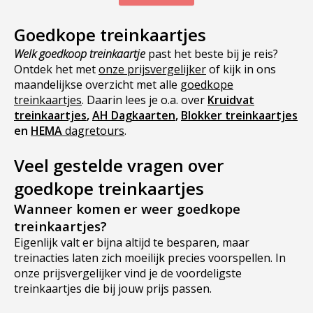
240,50 per persoon (bij twee
Goedkope treinkaartjes
personen). Je verblijft in Parijs in
een goed gewaardeerd
Welk goedkoop treinkaartje
past het beste bij je reis?
driesterrenhotel op een perfecte
Ontdek het met
onze prijsvergelijker
of kijk in ons
maandelijkse overzicht met alle
locatie. Treinreis naar Parijs Met
goedkope
treinkaartjes
. Daarin lees je o.a. over
Kruidvat
300 kilometer per uur brengt de
treinkaartjes
,
AH Dagkaarten
,
Blokker treinkaartjes
trein je naar Parijs. Vanuit
en
HEMA
dagretours
.
Rotterdam duurt de reis slechts 2
uur en 37 minuten. Vanuit
Veel gestelde vragen over
Amsterdam ben je in 3 uur en 20
goedkope treinkaartjes
minuten in Parijs. De
lees meer
…
Wanneer komen er weer goedkope
treinkaartjes?
Eigenlijk valt er bijna altijd te besparen, maar
treinacties laten zich moeilijk precies voorspellen. In
onze prijsvergelijker vind je de voordeligste
treinkaartjes die bij jouw prijs passen.