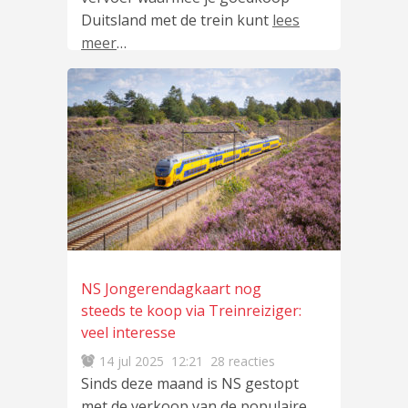
Duitsland met de trein kunt
lees
meer
…
NS Jongerendagkaart nog
steeds te koop via Treinreiziger:
veel interesse
14 jul 2025
12:21
28 reacties
Sinds deze maand is NS gestopt
met de verkoop van de populaire