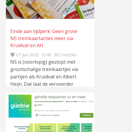
Einde aan tijdperk: Geen grote
NS treinkaartacties meer via
Kruidvat en AH
07 jun 2022
12:40
302 reacties
NS is (voorlopig) gestopt met
grootschalige treinkaartjes via
partijen als Kruidvat en Albert
Heijn. Dat laat de vervoerder
desgevraagd aan Treinreiziger.nl
weten. De vervoerder kiest nu
voor een gerichtere aanpak. Dit
betekent dat er nog wel acties
via derden blijven bestaan, maar
specifiek gericht op speciale