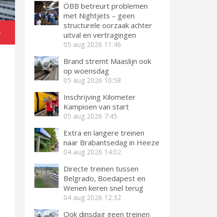
ÖBB betreurt problemen
met Nightjets – geen
structurele oorzaak achter
s
uitval en vertragingen
05 aug 2026
11:46
Brand stremt Maaslijn ook
op woensdag
05 aug 2026
10:58
Inschrijving Kilometer
Kampioen van start
05 aug 2026
7:45
Extra en langere treinen
naar Brabantsedag in Heeze
04 aug 2026
14:02
Directe treinen tussen
Belgrado, Boedapest en
Wenen keren snel terug
04 aug 2026
12:32
Ook dinsdag geen treinen