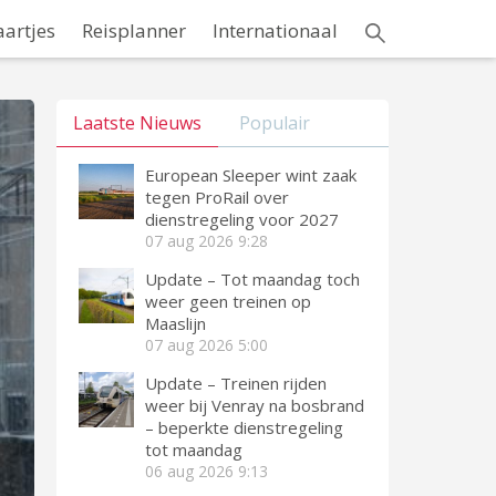
aartjes
Reisplanner
Internationaal
Laatste Nieuws
Populair
European Sleeper wint zaak
tegen ProRail over
dienstregeling voor 2027
07 aug 2026
9:28
Update – Tot maandag toch
weer geen treinen op
Maaslijn
07 aug 2026
5:00
Update – Treinen rijden
weer bij Venray na bosbrand
– beperkte dienstregeling
tot maandag
06 aug 2026
9:13