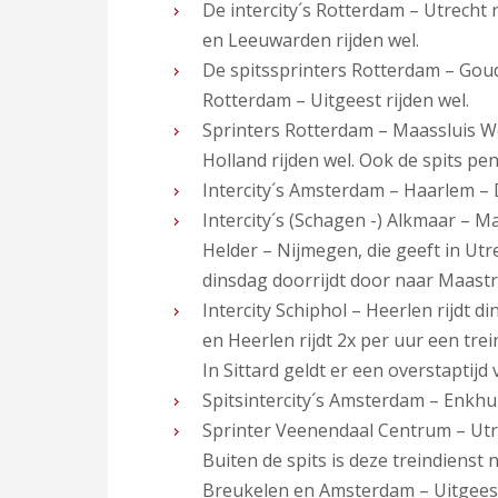
De intercity´s Rotterdam – Utrecht 
en Leeuwarden rijden wel.
De spitssprinters Rotterdam – Gouda
Rotterdam – Uitgeest rijden wel.
Sprinters Rotterdam – Maassluis We
Holland rijden wel. Ook de spits pe
Intercity´s Amsterdam – Haarlem – 
Intercity´s (Schagen -) Alkmaar – Ma
Helder – Nijmegen, die geeft in Utre
dinsdag doorrijdt door naar Maastric
Intercity Schiphol – Heerlen rijdt d
en Heerlen rijdt 2x per uur een trei
In Sittard geldt er een overstaptijd
Spitsintercity´s Amsterdam – Enkhui
Sprinter Veenendaal Centrum – Utre
Buiten de spits is deze treindienst 
Breukelen en Amsterdam – Uitgeest.