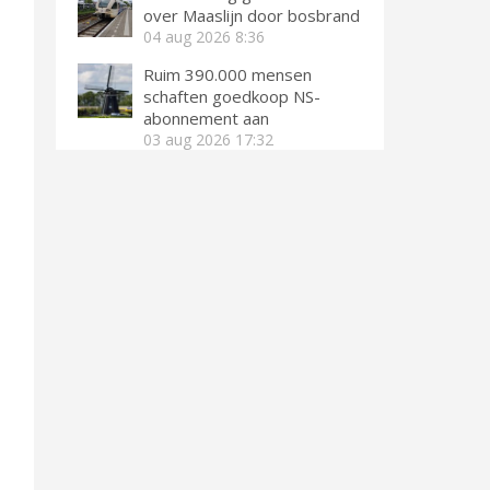
over Maaslijn door bosbrand
04 aug 2026
8:36
Ruim 390.000 mensen
schaften goedkoop NS-
abonnement aan
03 aug 2026
17:32