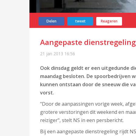
Delen
tweet
Reageren
Aangepaste dienstregeling 
21 jan 2013
16:56
Ook dinsdag geldt er een uitgedunde di
maandag besloten. De spoorbedrijven wi
kunnen ontstaan door de sneeuw die va
vorst.
"Door de aanpassingen vorige week, afg
grotere verstoringen dit weekend en ma
reiziger", stelt NS in een persbericht.
Bij een aangepaste dienstregeling rijdt NS