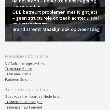
na bosbrand – beperkte dienstregeling
tot maandag
ÖBB betreurt problemen met Nightjets
– geen structurele oorzaak achter uitval
en vertragingen
Brand stremt Maaslijn ook op woensdag
Handige informatie
OV-Gids: handige ov-links
Trein naar Berlijn
Trein naar Parijs
Parkeren Schiphol
Treinreizen per land
Goedkope treinkaartjes Nederland
Treinreizen Noorwegen
Treinreizen Zwitserland