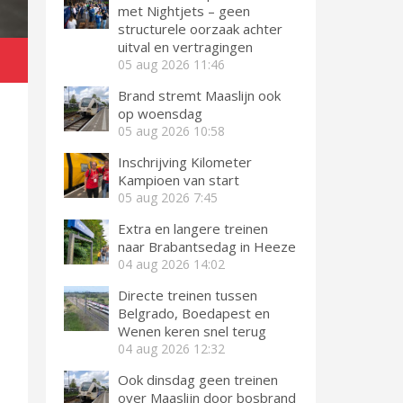
met Nightjets – geen
structurele oorzaak achter
uitval en vertragingen
05 aug 2026
11:46
Brand stremt Maaslijn ook
op woensdag
05 aug 2026
10:58
Inschrijving Kilometer
Kampioen van start
05 aug 2026
7:45
Extra en langere treinen
naar Brabantsedag in Heeze
04 aug 2026
14:02
Directe treinen tussen
Belgrado, Boedapest en
Wenen keren snel terug
04 aug 2026
12:32
Ook dinsdag geen treinen
over Maaslijn door bosbrand