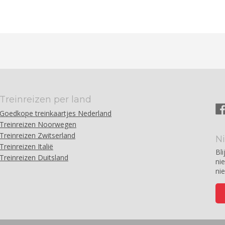
Treinreizen per land
Goedkope treinkaartjes Nederland
Treinreizen Noorwegen
Treinreizen Zwitserland
N
Treinreizen Italië
Bli
Treinreizen Duitsland
ni
ni