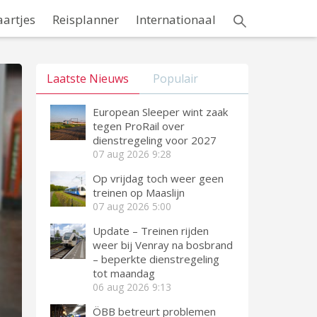
aartjes
Reisplanner
Internationaal
Laatste Nieuws
Populair
European Sleeper wint zaak
tegen ProRail over
dienstregeling voor 2027
07 aug 2026
9:28
Op vrijdag toch weer geen
treinen op Maaslijn
07 aug 2026
5:00
Update – Treinen rijden
weer bij Venray na bosbrand
– beperkte dienstregeling
tot maandag
06 aug 2026
9:13
ÖBB betreurt problemen