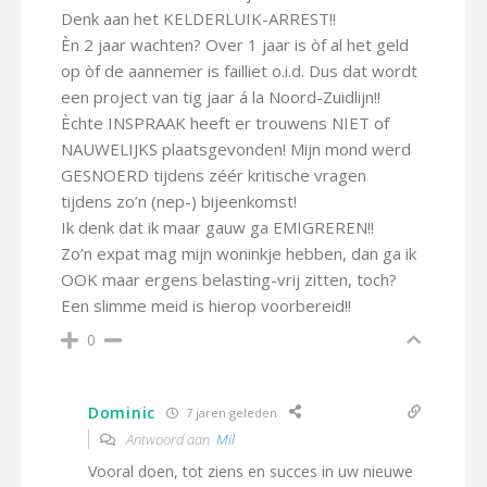
Denk aan het KELDERLUIK-ARREST!!
Èn 2 jaar wachten? Over 1 jaar is òf al het geld
op òf de aannemer is failliet o.i.d. Dus dat wordt
een project van tig jaar á la Noord-Zuidlijn!!
Èchte INSPRAAK heeft er trouwens NIET of
NAUWELIJKS plaatsgevonden! Mijn mond werd
GESNOERD tijdens zéér kritische vragen
tijdens zo’n (nep-) bijeenkomst!
Ik denk dat ik maar gauw ga EMIGREREN!!
Zo’n expat mag mijn woninkje hebben, dan ga ik
OOK maar ergens belasting-vrij zitten, toch?
Een slimme meid is hierop voorbereid!!
0
Dominic
7 jaren geleden
Antwoord aan
Mil
Vooral doen, tot ziens en succes in uw nieuwe