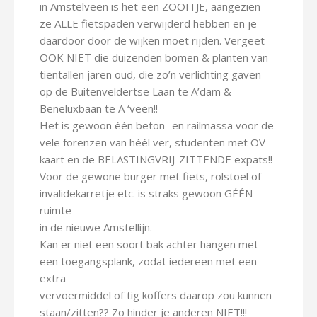
in Amstelveen is het een ZOOITJE, aangezien
ze ALLE fietspaden verwijderd hebben en je
daardoor door de wijken moet rijden. Vergeet
OOK NIET die duizenden bomen & planten van
tientallen jaren oud, die zo’n verlichting gaven
op de Buitenveldertse Laan te A’dam &
Beneluxbaan te A ‘veen!!
Het is gewoon één beton- en railmassa voor de
vele forenzen van héél ver, studenten met OV-
kaart en de BELASTINGVRIJ-ZITTENDE expats!!
Voor de gewone burger met fiets, rolstoel of
invalidekarretje etc. is straks gewoon GÉÉN
ruimte
in de nieuwe Amstellijn.
Kan er niet een soort bak achter hangen met
een toegangsplank, zodat iedereen met een
extra
vervoermiddel of tig koffers daarop zou kunnen
staan/zitten?? Zo hinder je anderen NIET!!!