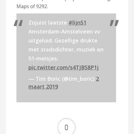
Maps of 9292.
Zojuist laatste
#lijn51
Amsterdam-Amstelveen vv
uitgeluid. Gezellige drukte
met stadsdichter, muziek en
51-meisjes.
pic.twitter.com/s4TJBS8P1j
— Tim Boric (@tim_boric)
2
maart 2019
0