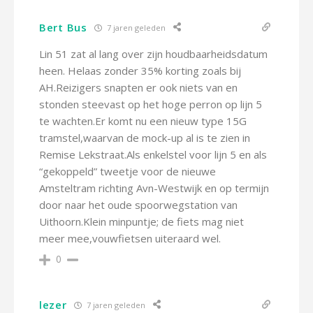
Bert Bus
7 jaren geleden
Lin 51 zat al lang over zijn houdbaarheidsdatum
heen. Helaas zonder 35% korting zoals bij
AH.Reizigers snapten er ook niets van en
stonden steevast op het hoge perron op lijn 5
te wachten.Er komt nu een nieuw type 15G
tramstel,waarvan de mock-up al is te zien in
Remise Lekstraat.Als enkelstel voor lijn 5 en als
“gekoppeld” tweetje voor de nieuwe
Amsteltram richting Avn-Westwijk en op termijn
door naar het oude spoorwegstation van
Uithoorn.Klein minpuntje; de fiets mag niet
meer mee,vouwfietsen uiteraard wel.
0
lezer
7 jaren geleden