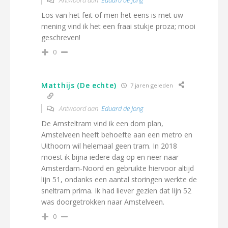
Antwoord aan
Eduard de Jong
Los van het feit of men het eens is met uw
mening vind ik het een fraai stukje proza; mooi
geschreven!
0
Matthijs (De echte)
7 jaren geleden
Antwoord aan
Eduard de Jong
De Amsteltram vind ik een dom plan,
Amstelveen heeft behoefte aan een metro en
Uithoorn wil helemaal geen tram. In 2018
moest ik bijna iedere dag op en neer naar
Amsterdam-Noord en gebruikte hiervoor altijd
lijn 51, ondanks een aantal storingen werkte de
sneltram prima. Ik had liever gezien dat lijn 52
was doorgetrokken naar Amstelveen.
0