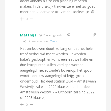
doen! Althans als ze een planning moeten
maken. In de praktijk trekken ze er net zo goed
meer dan 2 jaar voor uit. Zie de Hoekse lijn. 😉
0
Matthijs
7 jaren geleden
Antwoord aan
Theijs
Het ombouwen duurt zo lang omdat het hele
tracé verbouwd moet worden. Er worden
halte’s gesloopt, er komt een nieuwe halte en
drie kruispunten zullen verdiepd worden
aangelegd met rotonde’s bovenop, het spoor
wordt opnieuw aangelegd of krijgt groot
onderhoud. Het deel Station Zuid – Amstelveen
Westwijk zal eind 2020 klaar zijn en het deel
Amstelveen Westwijk – Uithoorn zal eind 2022
of 2023 klaar zijn.
0