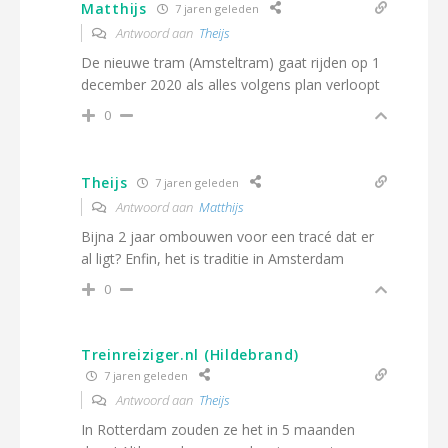
Matthijs
7 jaren geleden
Antwoord aan
Theijs
De nieuwe tram (Amsteltram) gaat rijden op 1
december 2020 als alles volgens plan verloopt
0
Theijs
7 jaren geleden
Antwoord aan
Matthijs
Bijna 2 jaar ombouwen voor een tracé dat er
al ligt? Enfin, het is traditie in Amsterdam
0
Treinreiziger.nl (Hildebrand)
7 jaren geleden
Antwoord aan
Theijs
In Rotterdam zouden ze het in 5 maanden