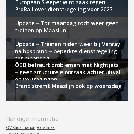
European Sleeper wint zaak tegen
ProRail over dienstregeling voor 2027
Update – Tot maandag toch weer geen
treinen op Maaslijn
Update – Treinen rijden weer bij Venray
na bosbrand – beperkte dienstregeling
tot maandag
ÖBB betreurt problemen met Nightjets
– geen structurele oorzaak achter uitval
en vertragingen
Brand stremt Maaslijn ook op woensdag
Handige informatie
OV-Gids: handige ov-links
Trein naar Berlijn